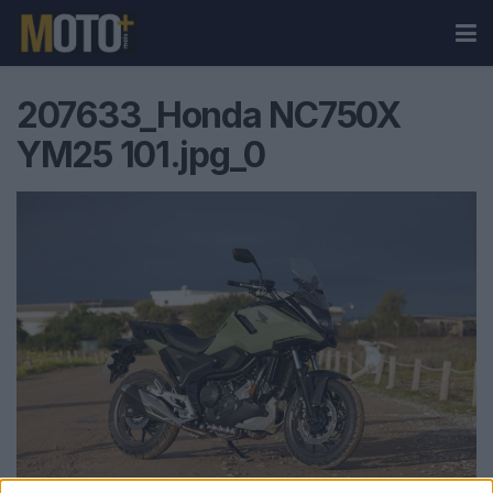
207633_Honda NC750X
YM25 101.jpg_0