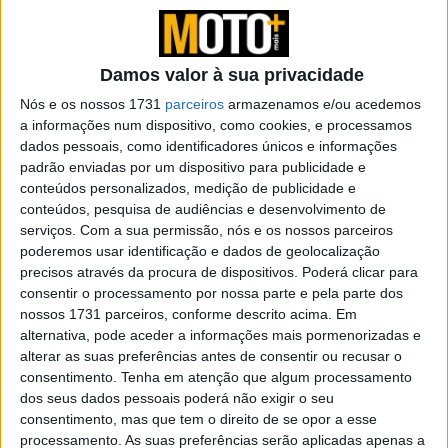
Tendências
Comentários
Novidades
Damos valor à sua privacidade
KTM muda oficialmente de nome
Nós e os nossos 1731
parceiros
armazenamos e/ou acedemos
a informações num dispositivo, como cookies, e processamos
15 JANEIRO, 2026
dados pessoais, como identificadores únicos e informações
padrão enviadas por um dispositivo para publicidade e
Top 10 – As dez melhores protagonistas da
conteúdos personalizados, medição de publicidade e
categoria Moto 125
conteúdos, pesquisa de audiências e desenvolvimento de
10 MARÇO, 2023
serviços.
Com a sua permissão, nós e os nossos parceiros
poderemos usar identificação e dados de geolocalização
Câmaras e intercomunicadores em
precisos através da procura de dispositivos. Poderá clicar para
capacetes e a lei
consentir o processamento por nossa parte e pela parte dos
16 JUNHO, 2026
nossos 1731 parceiros, conforme descrito acima. Em
alternativa, pode aceder a informações mais pormenorizadas e
A fábrica da Lambretta renasce das ruínas
alterar as suas preferências antes de consentir ou recusar o
21 JUNHO, 2026
consentimento.
Tenha em atenção que algum processamento
dos seus dados pessoais poderá não exigir o seu
consentimento, mas que tem o direito de se opor a esse
processamento. As suas preferências serão aplicadas apenas a