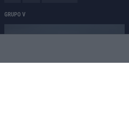
GRUPO V
Motomais
Offroad moto
Revistacarros