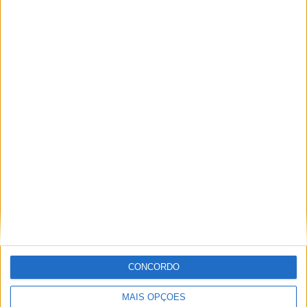
Motocross, Trial
CONCORDO
Informação importante
MAIS OPÇÕES