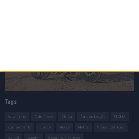
Tags
Adventure
Cafe Racer
China
Customização
EICMA
equipamento
Euro 5
Motas
Motos
Motos Elétricas
Naked
scooter
Scooters Elétricas