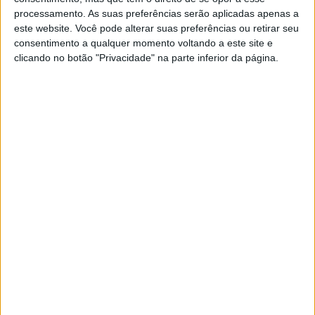
KTM muda oficialmente de nome
processamento. As suas preferências serão aplicadas apenas a
15 JANEIRO, 2026
este website. Você pode alterar suas preferências ou retirar seu
consentimento a qualquer momento voltando a este site e
Top 10 – As dez melhores protagonistas da
clicando no botão "Privacidade" na parte inferior da página.
categoria Moto 125
10 MARÇO, 2023
Câmaras e intercomunicadores em
capacetes e a lei
16 JUNHO, 2026
A fábrica da Lambretta renasce das ruínas
21 JUNHO, 2026
Sobre