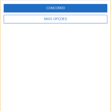
CONCORDO
MAIS OPÇÕES
Especialistas em Motos, MotoGP, MXGP, Enduro, SuperBikes,
Motocross, Trial