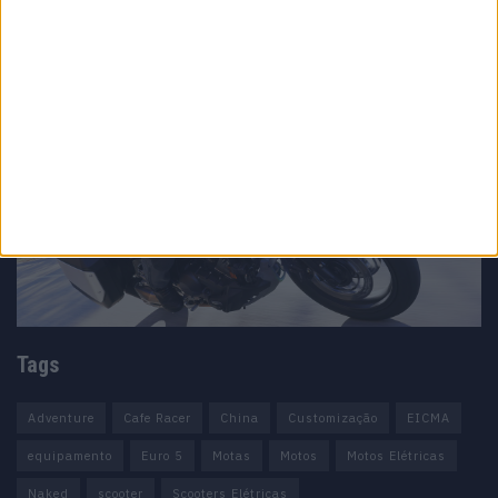
Tags
Adventure
Cafe Racer
China
Customização
EICMA
equipamento
Euro 5
Motas
Motos
Motos Elétricas
Naked
scooter
Scooters Elétricas