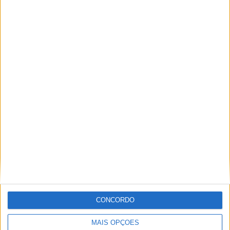
Motocross, Trial
CONCORDO
Informação importante
MAIS OPÇÕES