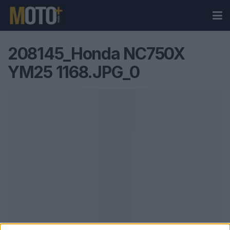
208145_Honda NC750X
YM25 1168.JPG_0