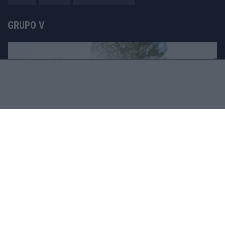
GRUPO V
Motomais
Offroad moto
Revistacarros