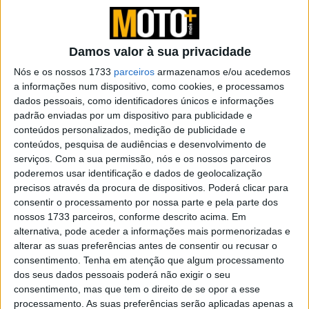
Tendências
Comentários
Novidades
Damos valor à sua privacidade
KTM muda oficialmente de nome
Nós e os nossos 1733
parceiros
armazenamos e/ou acedemos
a informações num dispositivo, como cookies, e processamos
15 JANEIRO, 2026
dados pessoais, como identificadores únicos e informações
padrão enviadas por um dispositivo para publicidade e
Top 10 – As dez melhores protagonistas da
conteúdos personalizados, medição de publicidade e
categoria Moto 125
conteúdos, pesquisa de audiências e desenvolvimento de
10 MARÇO, 2023
serviços.
Com a sua permissão, nós e os nossos parceiros
poderemos usar identificação e dados de geolocalização
Câmaras e intercomunicadores em
precisos através da procura de dispositivos. Poderá clicar para
capacetes e a lei
consentir o processamento por nossa parte e pela parte dos
16 JUNHO, 2026
nossos 1733 parceiros, conforme descrito acima. Em
alternativa, pode aceder a informações mais pormenorizadas e
A fábrica da Lambretta renasce das ruínas
alterar as suas preferências antes de consentir ou recusar o
21 JUNHO, 2026
consentimento.
Tenha em atenção que algum processamento
dos seus dados pessoais poderá não exigir o seu
consentimento, mas que tem o direito de se opor a esse
processamento. As suas preferências serão aplicadas apenas a