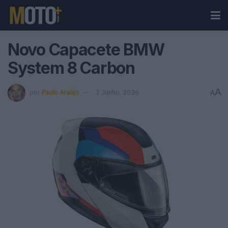
Novo Capacete BMW
System 8 Carbon
A
por
Paulo Araújo
3 Junho, 2026
A