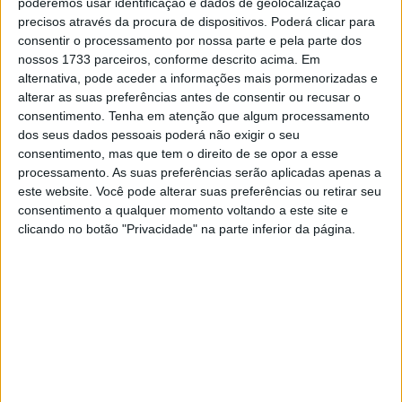
poderemos usar identificação e dados de geolocalização
Capacete modular com secção frontal articulada
precisos através da procura de dispositivos. Poderá clicar para
Calota totalmente em carbono
consentir o processamento por nossa parte e pela parte dos
nossos 1733 parceiros, conforme descrito acima. Em
Absorção de impactos excecional e design leve com
alternativa, pode aceder a informações mais pormenorizadas e
rigidez máxima
alterar as suas preferências antes de consentir ou recusar o
consentimento.
Tenha em atenção que algum processamento
Extremamente compacto, mesmo desdobrado,
dos seus dados pessoais poderá não exigir o seu
graças ao mecanismo de múltiplas articulações
consentimento, mas que tem o direito de se opor a esse
processamento. As suas preferências serão aplicadas apenas a
Aerodinâmica e acústica otimizadas, mesmo ao
este website. Você pode alterar suas preferências ou retirar seu
conduzir com a queixeira aberta
consentimento a qualquer momento voltando a este site e
clicando no botão "Privacidade" na parte inferior da página.
Spoiler de grandes dimensões e extremamente
eficaz
O capacete tem o tamanho estritamente necessário
graças aos dois tamanhos de calota
Preparação para o sistema de comunicação BMW
ConnectedRide COM P1 (sistema no valor de 385,00€
c/IVA Incluído)