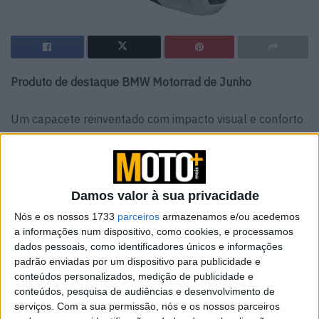
Produto de destaque BMW Motorrad de Junho
Um capacete reinventado com impacto visual e conforto
redobrado… O capacete modular com secção frontal
articulada Carbon System de 8.ª geração oferece a
máxima segurança, com um peso mínimo graças à calota
totalmente em carbono. O sistema MIPS integrado reduz
Damos valor à sua privacidade
as forças de rotação em caso de impacto e, assim,
Nós e os nossos 1733
parceiros
armazenamos e/ou acedemos
minimiza o risco de lesões na cabeça. A ventilação eficaz
a informações num dispositivo, como cookies, e processamos
dados pessoais, como identificadores únicos e informações
e o Pinlock 200 garantem o máximo conforto e uma visão
padrão enviadas por um dispositivo para publicidade e
clara.
conteúdos personalizados, medição de publicidade e
conteúdos, pesquisa de audiências e desenvolvimento de
Destaques do produto:
serviços.
Com a sua permissão, nós e os nossos parceiros