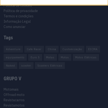
Estatuto editorial
Política de cookies
Política de privacidade
Termos e condições
Informação Legal
Como anunciar
Tags
Adventure
Cafe Racer
China
Customização
EICMA
equipamento
Euro 5
Motas
Motos
Motos Elétricas
Naked
scooter
Scooters Elétricas
GRUPO V
Motomais
Offroad moto
Revistacarros
Revistamotos