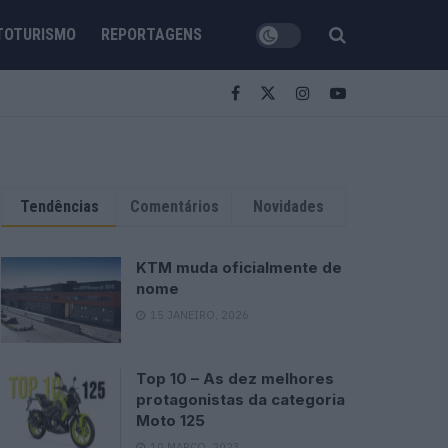
TOTURISMO
REPORTAGENS
Tendências
Comentários
Novidades
KTM muda oficialmente de
nome
15 JANEIRO, 2026
Top 10 – As dez melhores
protagonistas da categoria
Moto 125
10 MARÇO, 2023