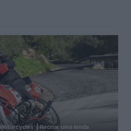
otorcycles’ | Recriar uma lenda