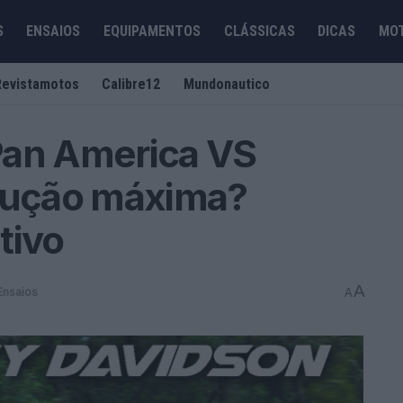
S
ENSAIOS
EQUIPAMENTOS
CLÁSSICAS
DICAS
MO
Revistamotos
Calibre12
Mundonautico
Pan America VS
olução máxima?
tivo
A
Ensaios
A