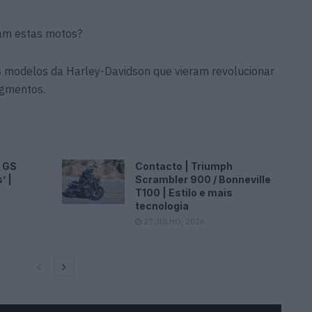
iam estas motos?
is modelos da Harley-Davidson que vieram revolucionar
egmentos.
 GS
Contacto | Triumph
’ |
Scrambler 900 / Bonneville
T100 | Estilo e mais
tecnologia
27 JULHO, 2026