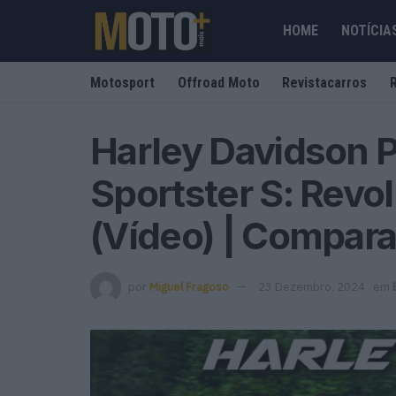
HOME
NOTÍCIA
Motosport
Offroad Moto
Revistacarros
Harley Davidson 
Sportster S: Rev
(Vídeo) | Compara
por
Miguel Fragoso
23 Dezembro, 2024
em