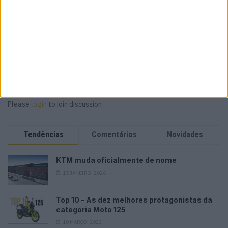
Contacto | Triumph Scrambler 900 / Bonneville T100 |
Estilo e mais tecnologia
POR
PAULO ARAÚJO
27 JULHO, 2026
Please
login
to join discussion
Tendências
Comentários
Novidades
KTM muda oficialmente de nome
15 JANEIRO, 2026
Top 10 – As dez melhores protagonistas da
categoria Moto 125
10 MARÇO, 2023