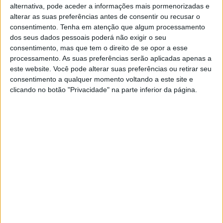
alternativa, pode aceder a informações mais pormenorizadas e
Com clara inspiração num bloco já bem conhecido no
alterar as suas preferências antes de consentir ou recusar o
mercado – apesar de nos ter sido dito que não era o
consentimento.
Tenha em atenção que algum processamento
dos seus dados pessoais poderá não exigir o seu
mesmo ou comprado à marca em questão – são
consentimento, mas que tem o direito de se opor a esse
percetíveis as semelhanças entre o coração da Kove
processamento. As suas preferências serão aplicadas apenas a
800X e o bloco que equipa a KTM 790 Adventure, ainda
este website. Você pode alterar suas preferências ou retirar seu
que consigamos também detetar muitas diferenças.
consentimento a qualquer momento voltando a este site e
clicando no botão "Privacidade" na parte inferior da página.
Segundo a Kove, este motor foi, ainda assim, fruto de um
desenvolvimento na casa chinesa, durante dois anos,
para que pudesse entregar aquilo que sentimos ao andar
na moto.
Facto é que este bloco aparenta ter poucos atritos
internos, deixando a Kove 800X progredir muito bem em
toda a faixa de rotação, apresentando poucas vibrações
em rotações e velocidades mais elevadas – contrastando
com o desconforto em baixa rotação. Esta trail “respira”