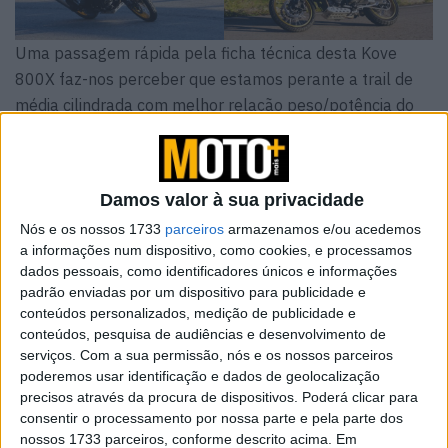
Uma passagem rápida pela ficha técnica desta Kove
800X faz-nos perceber que estamos perante a trail de
média cilindrada com melhor relação peso/potência do
mercado. Falamos de 95 cv, disponibilizados por um
bloco bicilíndrico em linha, e 190 kg a cheio, o que deixa
antever boas prestações. E não foi preciso muitos
Damos valor à sua privacidade
quilómetros para percebermos como este motor gosta
Nós e os nossos 1733
parceiros
armazenamos e/ou acedemos
de ser usado.
a informações num dispositivo, como cookies, e processamos
dados pessoais, como identificadores únicos e informações
Se procuram uma moto para circular a baias velocidades
padrão enviadas por um dispositivo para publicidade e
em mudanças altas, este bicilíndrico não é a escolha
conteúdos personalizados, medição de publicidade e
ideal, uma vez que exige passagens de caixa frequentes
conteúdos, pesquisa de audiências e desenvolvimento de
para que consigamos mantê-lo sempre perto das 4.000
serviços.
Com a sua permissão, nós e os nossos parceiros
poderemos usar identificação e dados de geolocalização
rpm, ou acima. Na verdade, é perto das 5.000 rpm que
precisos através da procura de dispositivos. Poderá clicar para
este motor tem todo o seu fôlego – e é muito – e que
consentir o processamento por nossa parte e pela parte dos
mais gosta de andar.
nossos 1733 parceiros, conforme descrito acima. Em