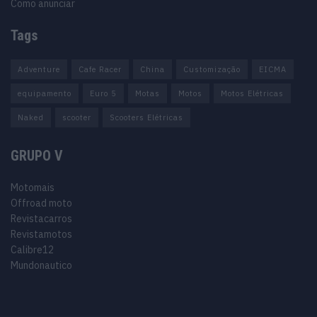
Como anunciar
Tags
Adventure
Cafe Racer
China
Customização
EICMA
equipamento
Euro 5
Motas
Motos
Motos Elétricas
Naked
scooter
Scooters Elétricas
GRUPO V
Motomais
Offroad moto
Revistacarros
Revistamotos
Calibre12
Mundonautico