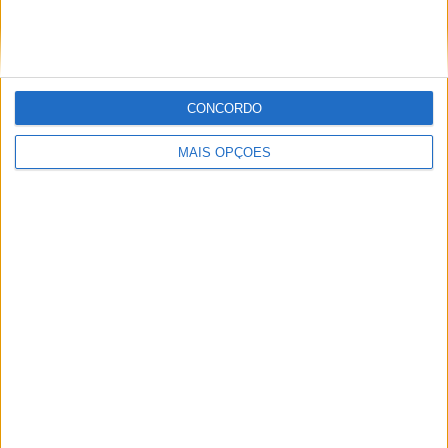
A lenda da Vulcan continua em 2027
POR
PAULO ARAÚJO
6 AGOSTO, 2026
CONCORDO
MAIS OPÇÕES
Honda reuniu Africa Twin em passeio ao Norte
POR
PAULO ARAÚJO
6 AGOSTO, 2026