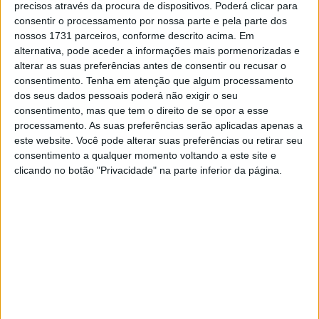
A lenda da Vulcan continua em 2027
precisos através da procura de dispositivos. Poderá clicar para
6 AGOSTO, 2026
consentir o processamento por nossa parte e pela parte dos
nossos 1731 parceiros, conforme descrito acima. Em
alternativa, pode aceder a informações mais pormenorizadas e
Honda reuniu Africa Twin em passeio ao
alterar as suas preferências antes de consentir ou recusar o
Norte
consentimento.
Tenha em atenção que algum processamento
6 AGOSTO, 2026
dos seus dados pessoais poderá não exigir o seu
consentimento, mas que tem o direito de se opor a esse
processamento. As suas preferências serão aplicadas apenas a
este website. Você pode alterar suas preferências ou retirar seu
consentimento a qualquer momento voltando a este site e
clicando no botão "Privacidade" na parte inferior da página.
EBITDA de 501,1 milhões de euros (margem EBITDA:
17,1%); EBIT de 302,0 milhões de euros (margem EBIT:
10,3%)
Investimentos líquidos de 268,7 milhões de euros
Dívida financeira líquida de 637,0 milhões de euros
(462,0 milhões de euros antes da aplicação da IFRS 16)