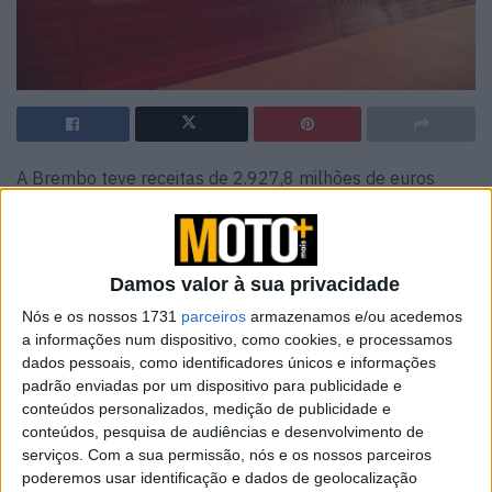
A Brembo teve receitas de 2.927,8 milhões de euros
para os 9 meses de 2024, +0,3% (+0,8% numa base
cambial equivalente), EBIDTA de 501,1 milhões de euros,
lucro líquido de 197,2 milhões de euros.
Damos valor à sua privacidade
Resultados em 30 de setembro de 2024:
Nós e os nossos 1731
parceiros
armazenamos e/ou acedemos
a informações num dispositivo, como cookies, e processamos
Receitas de 2.927,8 milhões de euros (+0,3%; +0,8%
dados pessoais, como identificadores únicos e informações
numa base cambial equivalente)
padrão enviadas por um dispositivo para publicidade e
conteúdos personalizados, medição de publicidade e
conteúdos, pesquisa de audiências e desenvolvimento de
Artigos relacionados
serviços.
Com a sua permissão, nós e os nossos parceiros
poderemos usar identificação e dados de geolocalização