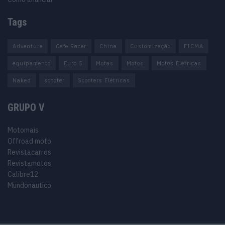
Tags
Adventure
Cafe Racer
China
Customização
EICMA
equipamento
Euro 5
Motas
Motos
Motos Elétricas
Naked
scooter
Scooters Elétricas
GRUPO V
Motomais
Offroad moto
Revistacarros
Revistamotos
Calibre12
Mundonautico