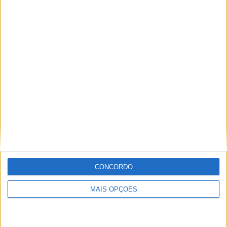
Artigos relacionados
A lenda da Vulcan continua em 2027
6 AGOSTO, 2026
Honda reuniu Africa Twin em passeio ao
Norte
6 AGOSTO, 2026
CONCORDO
Tags:
Características e preços
Carta aos 17
Motos
MAIS OPÇÕES