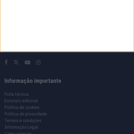
Sobre
Especialistas em Motos, MotoGP, MXGP, Enduro, SuperBikes,
Motocross, Trial
Informação importante
Ficha técnica
Estatuto editorial
Política de cookies
Política de privacidade
Termos e condições
Informação Legal
Como anunciar