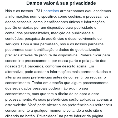
Damos valor à sua privacidade
Nós e os nossos 1731
parceiros
armazenamos e/ou acedemos
Ultimamente, vem-se falando de uma proposta do
a informações num dispositivo, como cookies, e processamos
Parlamento Europeu que incluiria a possibilidade de
dados pessoais, como identificadores únicos e informações
obter a carta de condução aos 17 anos. A diretiva
padrão enviadas por um dispositivo para publicidade e
conteúdos personalizados, medição de publicidade e
europeia abre caminho à obtenção da carta de condução
conteúdos, pesquisa de audiências e desenvolvimento de
da categoria B (automóveis) aos 17 anos em todos os
serviços.
Com a sua permissão, nós e os nossos parceiros
Estados-Membros.
poderemos usar identificação e dados de geolocalização
As novas disposições podem também ter consequências
precisos através da procura de dispositivos. Poderá clicar para
consentir o processamento por nossa parte e pela parte dos
para quem pretende conduzir um motociclo.
nossos 1731 parceiros, conforme descrito acima. Em
alternativa, pode aceder a informações mais pormenorizadas e
alterar as suas preferências antes de consentir ou recusar o
consentimento.
Tenha em atenção que algum processamento
dos seus dados pessoais poderá não exigir o seu
consentimento, mas que tem o direito de se opor a esse
processamento. As suas preferências serão aplicadas apenas a
este website. Você pode alterar suas preferências ou retirar seu
consentimento a qualquer momento voltando a este site e
clicando no botão "Privacidade" na parte inferior da página.