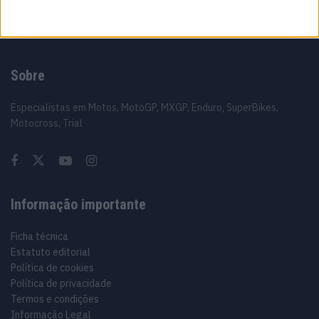
Sobre
Especialistas em Motos, MotoGP, MXGP, Enduro, SuperBikes,
Motocross, Trial
Informação importante
Ficha técnica
Estatuto editorial
Política de cookies
Política de privacidade
Termos e condições
Informação Legal