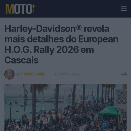
Harley-Davidson® revela
mais detalhes do European
H.O.G. Rally 2026 em
Cascais
A
por
Paulo Araújo
6 Junho, 2026
A