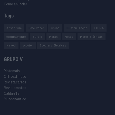
Como anunciar
Tags
Adventure
Cafe Racer
China
Customização
EICMA
equipamento
Euro 5
Motas
Motos
Motos Elétricas
Naked
scooter
Scooters Elétricas
GRUPO V
Motomais
Offroad moto
Revistacarros
Revistamotos
Calibre12
Mundonautico