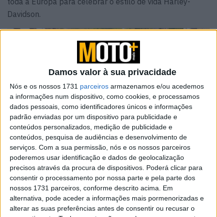
toda a Europa para celebrar o estilo de vida Harley-
Davidson.
Damos valor à sua privacidade
Nós e os nossos 1731
parceiros
armazenamos e/ou acedemos
a informações num dispositivo, como cookies, e processamos
dados pessoais, como identificadores únicos e informações
padrão enviadas por um dispositivo para publicidade e
conteúdos personalizados, medição de publicidade e
conteúdos, pesquisa de audiências e desenvolvimento de
serviços.
Com a sua permissão, nós e os nossos parceiros
poderemos usar identificação e dados de geolocalização
precisos através da procura de dispositivos. Poderá clicar para
Enraizados na liberdade, na comunidade e na estrada
consentir o processamento por nossa parte e pela parte dos
aberta, os Harley-Davidson Owners Group (H.O.G.)®
nossos 1731 parceiros, conforme descrito acima. Em
rallies representam uma das expressões mais poderosas
alternativa, pode aceder a informações mais pormenorizadas e
do espírito global da marca, reunindo os motociclistas
alterar as suas preferências antes de consentir ou recusar o