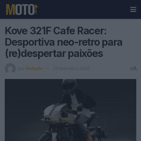
Kove 321F Cafe Racer:
Desportiva neo-retro para
(re)despertar paixões
A
por
Redação
19 Setembro, 2023
A