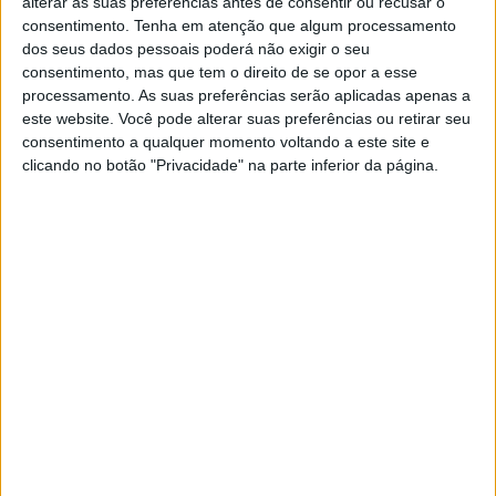
alterar as suas preferências antes de consentir ou recusar o
Assim, o coração é um motor paralelo de 2 cilindros com
consentimento.
Tenha em atenção que algum processamento
321 cc e potência máxima de 41,5 CV a 10.500 rotações
dos seus dados pessoais poderá não exigir o seu
– números mais do que corretos para a nossa carta de
consentimento, mas que tem o direito de se opor a esse
processamento. As suas preferências serão aplicadas apenas a
condução A2.
este website. Você pode alterar suas preferências ou retirar seu
consentimento a qualquer momento voltando a este site e
Outra das suas características é o seu baixo peso. Com
clicando no botão "Privacidade" na parte inferior da página.
apenas 153 kg a Kove 321F vem certamente dar cartas
no seu segmento, até por segundo o fabricante, a
velocidade máxima anunciada é de 170 km/h em sexta
marcha. Quanto ao quadro, compartilha-o com as suas
irmãs.Há ainda o braço oscilante de um só lado, a
forquilha telescópica dianteira invertida, um eficaz
monoshock central, rodas enraiadas no mais puro estilo
cafe racer e dois pneus 110/70 R17 na dianteira e
150/60 R17 na traseira.
Artigos relacionados