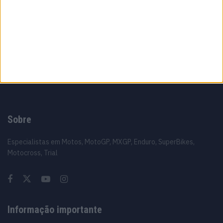
16 JUNHO, 2026
A fábrica da Lambretta renasce das ruínas
21 JUNHO, 2026
Sobre
Especialistas em Motos, MotoGP, MXGP, Enduro, SuperBikes,
Motocross, Trial
Informação importante