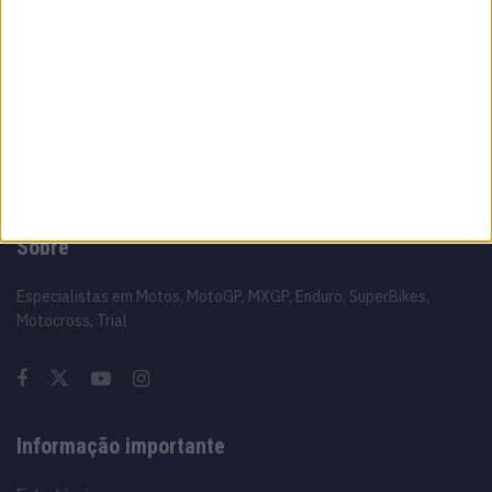
16 JUNHO, 2026
A fábrica da Lambretta renasce das ruínas
21 JUNHO, 2026
Sobre
Especialistas em Motos, MotoGP, MXGP, Enduro, SuperBikes,
Motocross, Trial
Informação importante