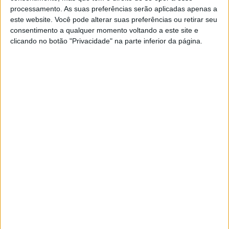
que se esperam de uma moto especial de homologação
processamento. As suas preferências serão aplicadas apenas a
do início dos anos 2000, e oferece uma rara hipótese de
este website. Você pode alterar suas preferências ou retirar seu
consentimento a qualquer momento voltando a este site e
possuir uma máquina imersa no folclore das superbikes.
clicando no botão "Privacidade" na parte inferior da página.
Artigos relacionados
Vem aí o 42º Passeio de Antigas de Sintra
7 AGOSTO, 2026
Amazigh Raid 2027 – a experiência
definitiva em Marrocos
7 AGOSTO, 2026