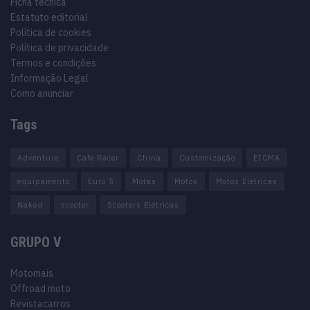
Ficha técnica
Estatuto editorial
Política de cookies
Política de privacidade
Termos e condições
Informação Legal
Como anunciar
Tags
Adventure
Cafe Racer
China
Customização
EICMA
equipamento
Euro 5
Motas
Motos
Motos Elétricas
Naked
scooter
Scooters Elétricas
GRUPO V
Motomais
Offroad moto
Revistacarros