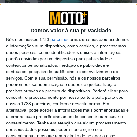
Damos valor à sua privacidade
Nós e os nossos 1733
parceiros
armazenamos e/ou acedemos
a informações num dispositivo, como cookies, e processamos
dados pessoais, como identificadores únicos e informações
padrão enviadas por um dispositivo para publicidade e
O lote principal, até à data, é uma Foggy
Petronas
FP1 de
conteúdos personalizados, medição de publicidade e
2003, a ultrarrara tricilíndrica de 900 cc construída em
conteúdos, pesquisa de audiências e desenvolvimento de
pequenas quantidades com o apoio da Petronas Malaia
serviços.
Com a sua permissão, nós e os nossos parceiros
poderemos usar identificação e dados de geolocalização
para homologar o breve projeto de Mundial de
precisos através da procura de dispositivos. Poderá clicar para
Superbikes de Carl Fogarty.
consentir o processamento por nossa parte e pela parte dos
Apenas 75 unidades foram construídas no Reino Unido, e
nossos 1733 parceiros, conforme descrito acima. Em
este exemplar tem apenas quilometragem de entrega,
alternativa, pode aceder a informações mais pormenorizadas e
alterar as suas preferências antes de consentir ou recusar o
tendo passado a sua vida útil guardado ou em exposição.
consentimento.
Tenha em atenção que algum processamento
Com um preço estimado entre 29.000 e 34.000 libras, a
dos seus dados pessoais poderá não exigir o seu
FP1 vem completa com todos os componentes exóticos
consentimento, mas que tem o direito de se opor a esse