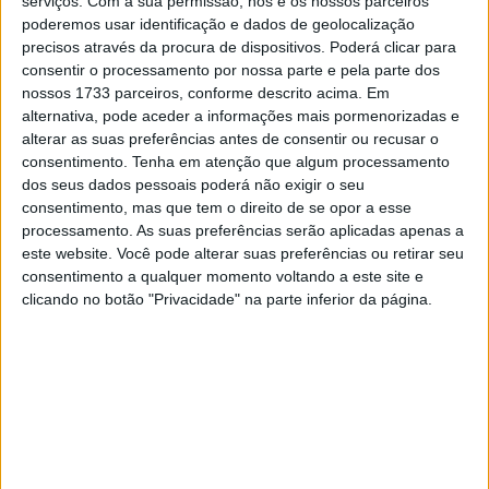
serviços.
Com a sua permissão, nós e os nossos parceiros
começar a ser aplicados.
poderemos usar identificação e dados de geolocalização
precisos através da procura de dispositivos. Poderá clicar para
consentir o processamento por nossa parte e pela parte dos
nossos 1733 parceiros, conforme descrito acima. Em
alternativa, pode aceder a informações mais pormenorizadas e
alterar as suas preferências antes de consentir ou recusar o
consentimento.
Tenha em atenção que algum processamento
dos seus dados pessoais poderá não exigir o seu
consentimento, mas que tem o direito de se opor a esse
processamento. As suas preferências serão aplicadas apenas a
este website. Você pode alterar suas preferências ou retirar seu
consentimento a qualquer momento voltando a este site e
clicando no botão "Privacidade" na parte inferior da página.
O padrão de emissão Euro 5+ é essencialmente uma
versão modificada do Euro 5, não contém nenhuma
mudança ou inovação global. O principal ponto que o
símbolo “+” traz para a nova regulamentação ambiental