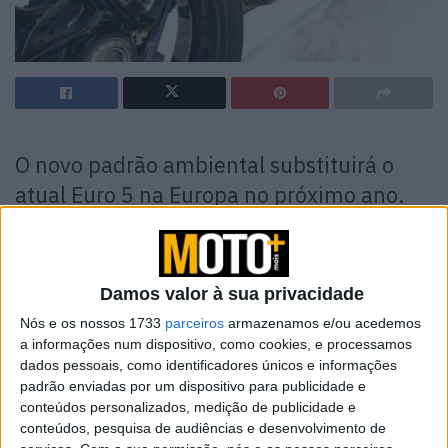
O novo padrão ambiental substituirá o
atual Euro 5 na Europa no próximo ano.
Mas o que significa o símbolo ‘+’?
O atual padrão de emissão Euro 5 para automóveis de
passageiros na Europa entrou em vigor há muito tempo,
Damos valor à sua privacidade
no dia 1 de setembro de 2009. A introdução de novos
Nós e os nossos 1733
parceiros
armazenamos e/ou acedemos
regulamentos ambientais para veículos de duas rodas
a informações num dispositivo, como cookies, e processamos
dados pessoais, como identificadores únicos e informações
aconteceu muito mais tarde, em 1 de janeiro de 2021.
padrão enviadas por um dispositivo para publicidade e
Agora, os carros novos vendidos no Velho Mundo já
conteúdos personalizados, medição de publicidade e
cumprem o novo padrão Euro 6 e, para motociclos, em
conteúdos, pesquisa de audiências e desenvolvimento de
2024, os requisitos dos padrões ambientais Euro 5+ vão