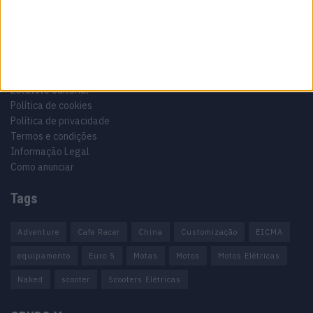
Informação importante
Ficha técnica
Estatuto editorial
Política de cookies
Política de privacidade
Termos e condições
Informação Legal
Como anunciar
Tags
Adventure
Cafe Racer
China
Customização
EICMA
equipamento
Euro 5
Motas
Motos
Motos Elétricas
Naked
scooter
Scooters Elétricas