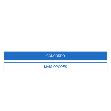
Redação
Artigos relacionados
CONCORDO
MAIS OPÇÕES
Bultaco Rally GT 300 revelada
POR
PAULO ARAÚJO
8 AGOSTO, 2026