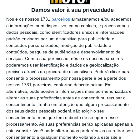
Racing Europe emitiu o seguinte comunicado:
Damos valor à sua privacidade
“A Yamaha continua totalmente empenhada em competir
Nós e os nossos 1731
parceiros
armazenamos e/ou acedemos
com a R1 nas principais corridas de produção realizadas
a informações num dispositivo, como cookies, e processamos
em todo o mundo, incluindo o Campeonato do Mundo de
dados pessoais, como identificadores únicos e informações
Superbike da FIM (WSBK) e o Campeonato do Mundo de
padrão enviadas por um dispositivo para publicidade e
conteúdos personalizados, medição de publicidade e
Endurance (EWC). Esta iniciativa também se estende ao
conteúdos, pesquisa de audiências e desenvolvimento de
apoio a equipas e utilizadores que continuam a competir
serviços.
Com a sua permissão, nós e os nossos parceiros
com o modelo superdesportivo emblemático da Yamaha.”
poderemos usar identificação e dados de geolocalização
precisos através da procura de dispositivos. Poderá clicar para
“A produção da R1 continuará, assim como o programa
consentir o processamento por nossa parte e pela parte dos
de desenvolvimento que conquistou títulos mundiais no
nossos 1731 parceiros, conforme descrito acima. Em
alternativa, pode aceder a informações mais pormenorizadas e
WSBK e no EWC. Continua a ser uma escolha popular
alterar as suas preferências antes de consentir ou recusar o
para aqueles que querem aprimorar as suas habilidades.
consentimento.
Tenha em atenção que algum processamento
Portanto, dado o desafio de cumprir os requisitos de
dos seus dados pessoais poderá não exigir o seu
homologação Euro 5+, planeamos lançar uma R1 com
consentimento, mas que tem o direito de se opor a esse
processamento. As suas preferências serão aplicadas apenas a
especificações de pista, semelhante à R6, a partir de
este website. Você pode alterar suas preferências ou retirar seu
2025.”
consentimento a qualquer momento voltando a este site e