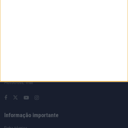
A fábrica da Lambretta renasce das ruínas
21 JUNHO, 2026
Sobre
Especialistas em Motos, MotoGP, MXGP, Enduro, SuperBikes,
Motocross, Trial
Informação importante
Ficha técnica