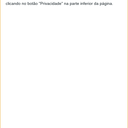
clicando no botão "Privacidade" na parte inferior da página.
Artigos relacionados
A lenda da Vulcan continua em 2027
6 AGOSTO, 2026
Honda reuniu Africa Twin em passeio ao
Norte
6 AGOSTO, 2026
Ou seja, a versão de estrada da R1 que não irá cumprir o
Euro 5+, o próximo regulamento de emissões, não deverá
ser vendida na Europa depois de 2025.
A R1 deverá ter um futuro semelhante ao da Yamaha R6, apenas