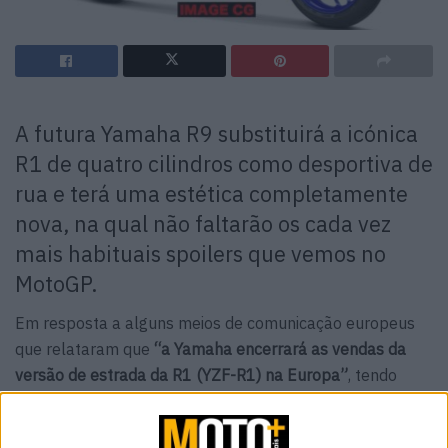
A futura Yamaha R9 substituirá a icónica
R1 de quatro cilindros como desportiva de
rua e terá uma estética completamente
nova, na qual não faltarão os cada vez
mais habituais spoilers que vemos no
MotoGP.
Em resposta a alguns meios de comunicação europeus
que relataram que
“a Yamaha encerrará as vendas da
versão de estrada da R1 (YZF-R1) na Europa”
, tendo
como fonte principal as informações veículadas pelos
responsáveis ​​da Yamaha UK (Reino Unido), a
Yamaha