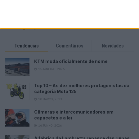
POR
PAULO ARAÚJO
7 AGOSTO, 2026
Please
login
to join discussion
Tendências
Comentários
Novidades
KTM muda oficialmente de nome
15 JANEIRO, 2026
Top 10 – As dez melhores protagonistas da
categoria Moto 125
10 MARÇO, 2023
Câmaras e intercomunicadores em
capacetes e a lei
16 JUNHO, 2026
A fábrica da Lambretta renasce das ruínas