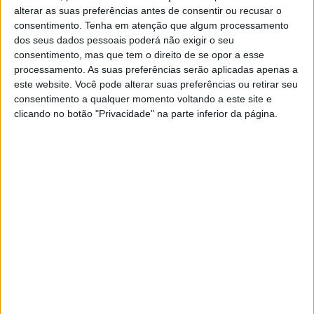
alterar as suas preferências antes de consentir ou recusar o
potência nas altas rotações.
consentimento.
Tenha em atenção que algum processamento
dos seus dados pessoais poderá não exigir o seu
Artigos relacionados
consentimento, mas que tem o direito de se opor a esse
processamento. As suas preferências serão aplicadas apenas a
Novos Polaris apresentados
este website. Você pode alterar suas preferências ou retirar seu
consentimento a qualquer momento voltando a este site e
7 AGOSTO, 2026
clicando no botão "Privacidade" na parte inferior da página.
Amazigh Raid 2027 – a experiência
definitiva em Marrocos
7 AGOSTO, 2026