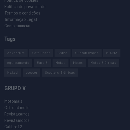
Política de cookies
Política de privacidade
Termos e condições
Informação Legal
Como anunciar
Tags
Adventure
Cafe Racer
China
Customização
EICMA
equipamento
Euro 5
Motas
Motos
Motos Elétricas
Naked
scooter
Scooters Elétricas
GRUPO V
Motomais
Offroad moto
Revistacarros
Revistamotos
Calibre12