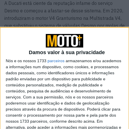
A Ducati está ciente da reputação infame do serviço
Desmo e começou a afastar-se desse sistema. Em 2020,
introduziram o motor V4 Granturismo na Multistrada V4,
que substituiu o sistema de válvulas Desmo por molas de
válvula convencionais e uma corrente de distribuição
mais durável. Isso resultou num enorme intervalo de
60.000 km entre as verificações de válvulas, o mais
Damos valor à sua privacidade
longo do setor.
Nós e os nossos 1733
parceiros
armazenamos e/ou acedemos
a informações num dispositivo, como cookies, e processamos
A Ducati está a trabalhar para atualizar a sua família de
dados pessoais, como identificadores únicos e informações
motos de nível médio, como a Monster, para também
padrão enviadas por um dispositivo para publicidade e
avançar para as molas de válvula convencionais. A
conteúdos personalizados, medição de publicidade e
Monster compartilha o seu motor L-twin de 939cc com
conteúdos, pesquisa de audiências e desenvolvimento de
muitas outras motos como a SuperSport, Multistrada V2,
serviços.
Com a sua permissão, nós e os nossos parceiros
poderemos usar identificação e dados de geolocalização
DesertX e Hypermotard, podendo essa mudança vir a ser
precisos através da procura de dispositivos. Poderá clicar para
aplicada nessas motos. No entanto, as motos de alta
consentir o processamento por nossa parte e pela parte dos
perfomance, como as famílias Panigale e Streetfighter,
nossos 1733 parceiros, conforme descrito acima. Em
ainda manterão o sistema desmo, pois é o melhor para a
alternativa, pode aceder a informações mais pormenorizadas e