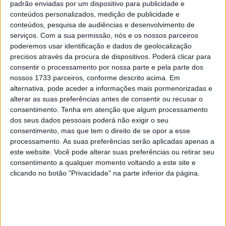
Estabilização de Motociclos (AMSAS). Uma vez que está
padrão enviadas por um dispositivo para publicidade e
conteúdos personalizados, medição de publicidade e
naturalmente ligado a Jin-Ki Anzen, perguntámos sobre
conteúdos, pesquisa de audiências e desenvolvimento de
os seus objectivos e o valor que oferece.
serviços.
Com a sua permissão, nós e os nossos parceiros
poderemos usar identificação e dados de geolocalização
Uma Ajuda ao Condutor para Melhorar a
precisos através da procura de dispositivos. Poderá clicar para
Estabilidade com Arranques e a Baixa
consentir o processamento por nossa parte e pela parte dos
nossos 1733 parceiros, conforme descrito acima. Em
Velocidade
alternativa, pode aceder a informações mais pormenorizadas e
alterar as suas preferências antes de consentir ou recusar o
consentimento.
Tenha em atenção que algum processamento
dos seus dados pessoais poderá não exigir o seu
consentimento, mas que tem o direito de se opor a esse
processamento. As suas preferências serão aplicadas apenas a
este website. Você pode alterar suas preferências ou retirar seu
consentimento a qualquer momento voltando a este site e
clicando no botão "Privacidade" na parte inferior da página.