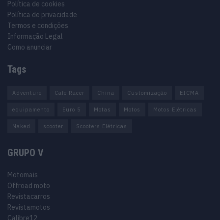
Política de cookies
Política de privacidade
Termos e condições
Informação Legal
Como anunciar
Tags
Adventure
Cafe Racer
China
Customização
EICMA
equipamento
Euro 5
Motas
Motos
Motos Elétricas
Naked
scooter
Scooters Elétricas
GRUPO V
Motomais
Offroad moto
Revistacarros
Revistamotos
Calibre12