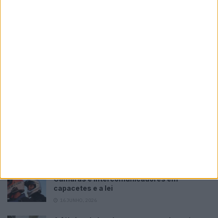
Nova Royal Enfield Himalayan 750
POR
PAULO ARAÚJO
9 AGOSTO, 2026
Please
login
to join discussion
Tendências
Comentários
Novidades
KTM muda oficialmente de nome
15 JANEIRO, 2026
Top 10 – As dez melhores protagonistas da
categoria Moto 125
10 MARÇO, 2023
Câmaras e intercomunicadores em
capacetes e a lei
16 JUNHO, 2026