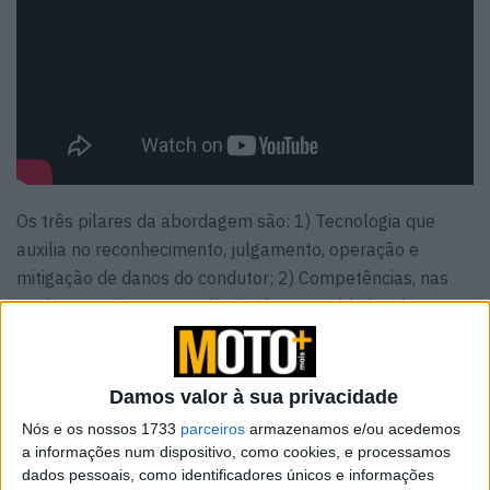
Os três pilares da abordagem são: 1) Tecnologia que
auxilia no reconhecimento, julgamento, operação e
mitigação de danos do condutor; 2) Competências, nas
quais encorajamos a melhoria das capacidades de
condução dos utilizadores,; 3) Conectividade, onde a
Nuvem é utilizada para fornecer feedback para iniciativas
de segurança.
Damos valor à sua privacidade
Nós e os nossos 1733
parceiros
armazenamos e/ou acedemos
Para destacar o pilar tecnológico nesta questão, falámos
a informações num dispositivo, como cookies, e processamos
com os criadores do Sistema Avançado de Assistência à
dados pessoais, como identificadores únicos e informações