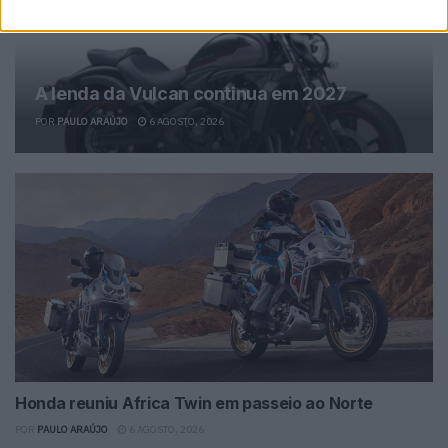
A lenda da Vulcan continua em 2027
POR
PAULO ARAÚJO
6 AGOSTO, 2026
Honda reuniu Africa Twin em passeio ao Norte
POR
PAULO ARAÚJO
6 AGOSTO, 2026