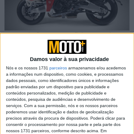
Mas para simplificar, vamos nos limitar neste artigo ao
próprio quadro, incluindo o braço oscilante e assumindo
que o garfo é convencional.
Damos valor à sua privacidade
A magia dos tubos
Nós e os nossos 1731
parceiros
armazenamos e/ou acedemos
a informações num dispositivo, como cookies, e processamos
dados pessoais, como identificadores únicos e informações
padrão enviadas por um dispositivo para publicidade e
conteúdos personalizados, medição de publicidade e
conteúdos, pesquisa de audiências e desenvolvimento de
serviços.
Com a sua permissão, nós e os nossos parceiros
poderemos usar identificação e dados de geolocalização
precisos através da procura de dispositivos. Poderá clicar para
consentir o processamento por nossa parte e pela parte dos
nossos 1731 parceiros, conforme descrito acima. Em