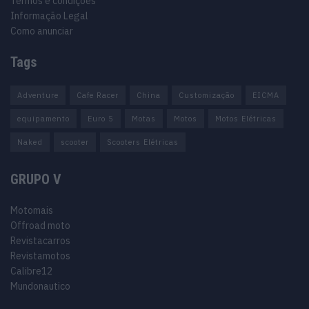
Termos e condições
Informação Legal
Como anunciar
Tags
Adventure
Cafe Racer
China
Customização
EICMA
equipamento
Euro 5
Motas
Motos
Motos Elétricas
Naked
scooter
Scooters Elétricas
GRUPO V
Motomais
Offroad moto
Revistacarros
Revistamotos
Calibre12
Mundonautico