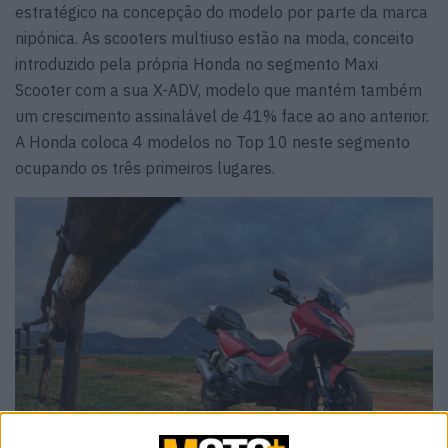
estratégico na concepção do modelo por parte da marca
nipónica. As scooters multiuso estão na moda, conceito
introduzido pela própria Honda no segmento Maxi
Scooter com a sua X-ADV, modelo que mantém também
um crescimento assinalável de 41% face ao ano anterior.
A Honda coloca 4 modelos no Top 10 neste segmento
ocupando os três primeiros lugares.