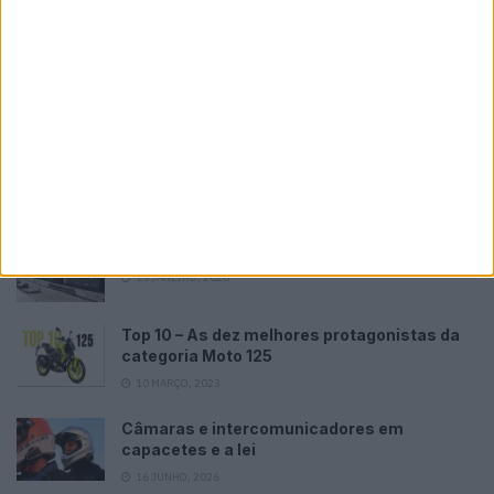
Bultaco Rally GT 300 revelada
POR
PAULO ARAÚJO
8 AGOSTO, 2026
Please
login
to join discussion
Tendências
Comentários
Novidades
KTM muda oficialmente de nome
15 JANEIRO, 2026
Top 10 – As dez melhores protagonistas da
categoria Moto 125
10 MARÇO, 2023
Câmaras e intercomunicadores em
capacetes e a lei
16 JUNHO, 2026