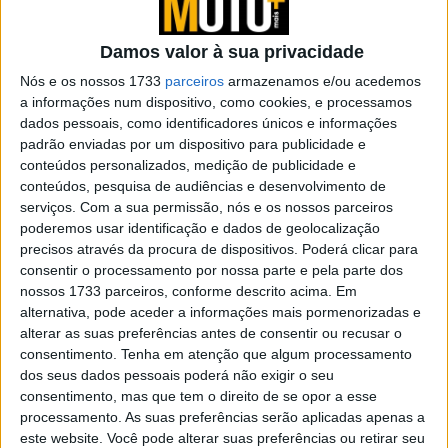
Damos valor à sua privacidade
Artigos relacionados
Nós e os nossos 1733
parceiros
armazenamos e/ou acedemos
a informações num dispositivo, como cookies, e processamos
A Indian celebra as suas raízes em Sturgis
dados pessoais, como identificadores únicos e informações
com uma edição especial Chief Vintage
padrão enviadas por um dispositivo para publicidade e
9 AGOSTO, 2026
conteúdos personalizados, medição de publicidade e
conteúdos, pesquisa de audiências e desenvolvimento de
Bultaco Rally GT 300 revelada
serviços.
Com a sua permissão, nós e os nossos parceiros
8 AGOSTO, 2026
poderemos usar identificação e dados de geolocalização
precisos através da procura de dispositivos. Poderá clicar para
consentir o processamento por nossa parte e pela parte dos
nossos 1733 parceiros, conforme descrito acima. Em
alternativa, pode aceder a informações mais pormenorizadas e
alterar as suas preferências antes de consentir ou recusar o
consentimento.
Tenha em atenção que algum processamento
Neste segmento de mercado a escolha vai
dos seus dados pessoais poderá não exigir o seu
consentimento, mas que tem o direito de se opor a esse
maioritariamente para modelos com motorização média,
processamento. As suas preferências serão aplicadas apenas a
a rondar os 300 cc, scooters que permitem uma
este website. Você pode alterar suas preferências ou retirar seu