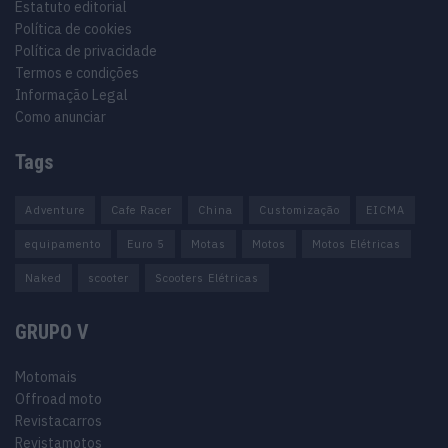
Estatuto editorial
Política de cookies
Política de privacidade
Termos e condições
Informação Legal
Como anunciar
Tags
Adventure
Cafe Racer
China
Customização
EICMA
equipamento
Euro 5
Motas
Motos
Motos Elétricas
Naked
scooter
Scooters Elétricas
GRUPO V
Motomais
Offroad moto
Revistacarros
Revistamotos