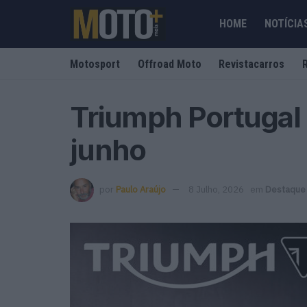
HOME
NOTÍCIA
Motosport
Offroad Moto
Revistacarros
Triumph Portugal
junho
por
Paulo Araújo
8 Julho, 2026
em
Destaque