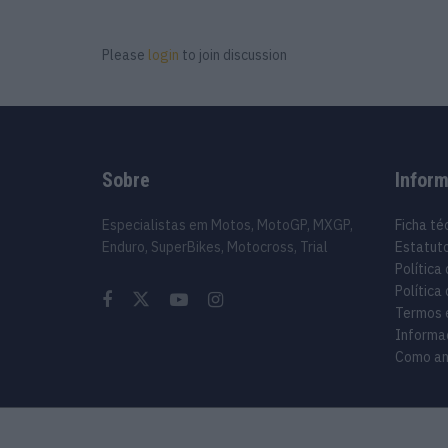
Please
login
to join discussion
Sobre
Infor
Especialistas em Motos, MotoGP, MXGP,
Ficha té
Enduro, SuperBikes, Motocross, Trial
Estatuto
Política
Política
Termos 
Informa
Como an