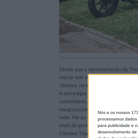
Triumph no recente Distinguished Gentlemen Ride
Desde que a representação da Triu
marca tem vindo a implementar uma
clientes, na expansão da rede de c
A estratégia de crescimento e ampl
consolidada, com a abertura do no
inaugurações em Leiria e em Faro, 
Nós e os nossos 17
rede. Até ao final do ano, a Triumph
processamos dados p
nível de serviço aos seus Clientes
para publicidade e 
desenvolvimento de 
Clientes Triumph.