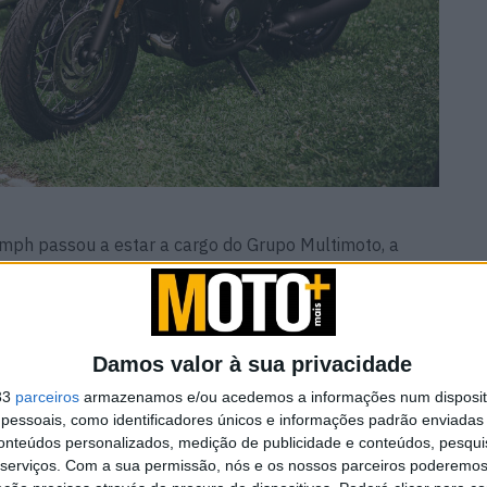
mph passou a estar a cargo do Grupo Multimoto, a
 estratégia focada no reforço da proximidade com os
oncessionários e na elevação da experiência de marca.
iação da rede de concessionários continua a ser
vo espaço Triumph no Porto, seguindo-se de duas novas
Damos valor à sua privacidade
no mês de julho, reforçando a cobertura nacional da
33
parceiros
armazenamos e/ou acedemos a informações num dispositi
 vai continuar a expandir a sua rede e a elevar o seu
essoais, como identificadores únicos e informações padrão enviadas 
, reforçando o compromisso de proximidade junto dos
conteúdos personalizados, medição de publicidade e conteúdos, pesqui
serviços.
Com a sua permissão, nós e os nossos parceiros poderemos 