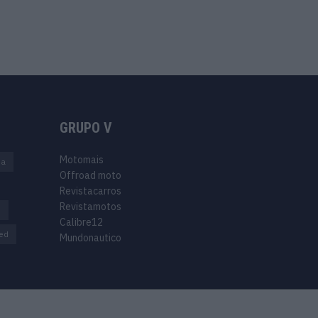
GRUPO V
Motomais
na
Offroad moto
Revistacarros
Revistamotos
s
Calibre12
ed
Mundonautico