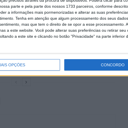
ção precisos através da procura de dispositivos. Poderá clicar para co
mos dois meses demonstram que esta estratégia
ossa parte e pela parte dos nossos 1733 parceiros, conforme descrit
entam um sinal positivo para o futuro da Triumph em
eder a informações mais pormenorizadas e alterar as suas preferência
timento.
Tenha em atenção que algum processamento dos seus dados
nsentimento, mas que tem o direito de se opor a esse processamento. A
as a este website. Você pode alterar suas preferências ou retirar seu
tando a este site e clicando no botão "Privacidade" na parte inferior 
entados
Vem aí o 42º Passeio de
Antigas de Sintra
7 AGOSTO, 2026
AIS OPÇÕES
CONCORDO