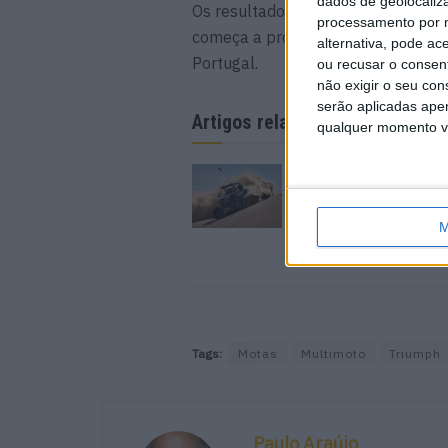
dados de geolocaliza
Os resultados alcançados nos últi
processamento por n
começa a produzir efeitos e repres
alternativa, pode ac
Portugal.
ou recusar o consen
não exigir o seu co
serão aplicadas apen
Artigos relacionados
qualquer momento vol
Novos Polaris apres
7 AGOSTO, 2026
M
Tags:
Motas
Multimoto
Triumph
Paulo Araújo