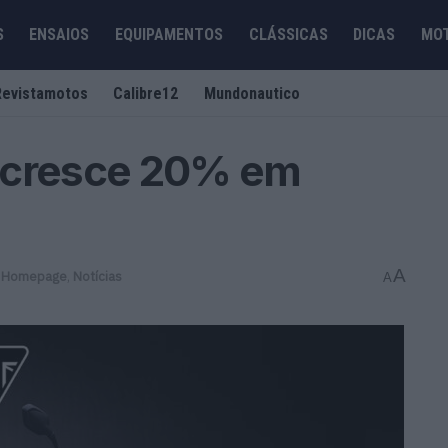
S
ENSAIOS
EQUIPAMENTOS
CLÁSSICAS
DICAS
MO
Revistamotos
Calibre12
Mundonautico
 cresce 20% em
A
 Homepage
,
Notícias
A