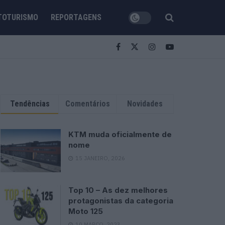
TOTURISMO
REPORTAGENS
Tendências
Comentários
Novidades
KTM muda oficialmente de
nome
15 JANEIRO, 2026
Top 10 – As dez melhores
protagonistas da categoria
Moto 125
10 MARÇO, 2023