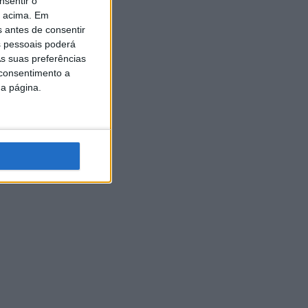
nsentir o
o acima. Em
s antes de consentir
 pessoais poderá
s suas preferências
 consentimento a
da página.