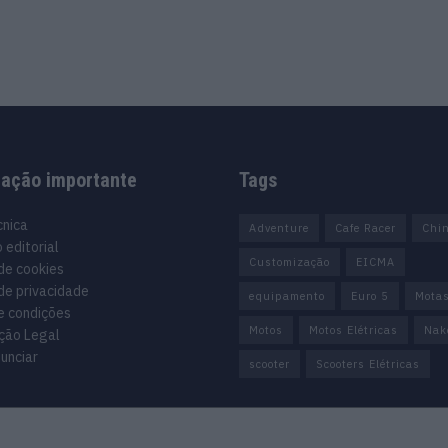
mação importante
Tags
cnica
Adventure
Cafe Racer
Chi
 editorial
Customização
EICMA
 de cookies
 de privacidade
equipamento
Euro 5
Mota
e condições
Motos
Motos Elétricas
Nak
ção Legal
unciar
scooter
Scooters Elétricas