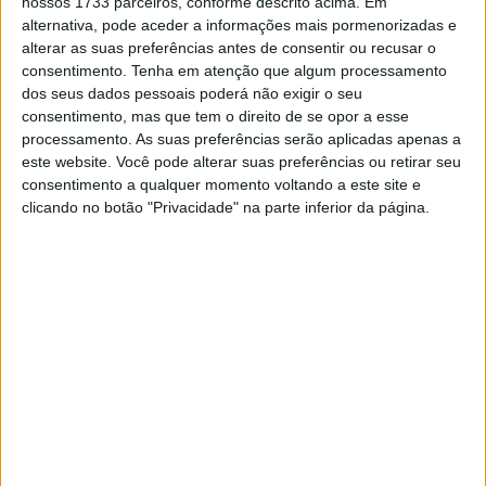
nossos 1733 parceiros, conforme descrito acima. Em
Formado em Marketing e Comunicação, teve uma longa e
alternativa, pode aceder a informações mais pormenorizadas e
brilhante carreira dedicada às duas rodas em Portugal,
alterar as suas preferências antes de consentir ou recusar o
desde os primeiros tempos na Piaggio Portugal.
consentimento.
Tenha em atenção que algum processamento
dos seus dados pessoais poderá não exigir o seu
A equipa da
MOTOMAIS
endereça um abraço especial a
consentimento, mas que tem o direito de se opor a esse
processamento. As suas preferências serão aplicadas apenas a
todos os funcionários e colaboradores da Yamaha e
este website. Você pode alterar suas preferências ou retirar seu
muita força para a família de Filipe de Almeida.
consentimento a qualquer momento voltando a este site e
clicando no botão "Privacidade" na parte inferior da página.
Artigos relacionados
Amazigh Raid 2027 – a experiência
definitiva em Marrocos
7 AGOSTO, 2026
Ninjas aceleram rumo a 2027
7 AGOSTO, 2026