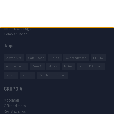
Ficha técnica
Estatuto editorial
Política de cookies
Política de privacidade
Termos e condições
Informação Legal
Como anunciar
Tags
Adventure
Cafe Racer
China
Customização
EICMA
equipamento
Euro 5
Motas
Motos
Motos Elétricas
Naked
scooter
Scooters Elétricas
GRUPO V
Motomais
Offroad moto
Revistacarros