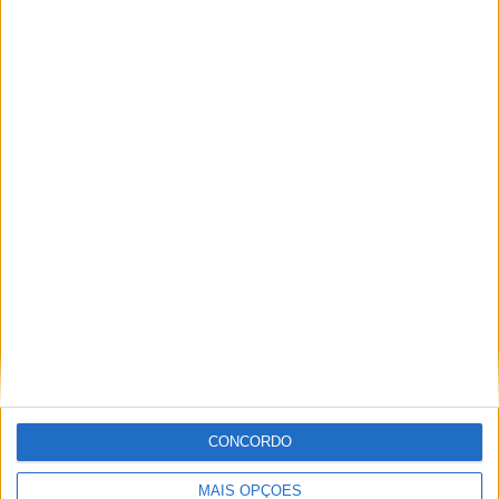
Amazigh Raid 2027 – a experiência
definitiva em Marrocos
POR
PAULO ARAÚJO
7 AGOSTO, 2026
CONCORDO
MAIS OPÇÕES