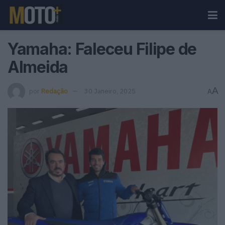
Yamaha: Faleceu Filipe de
Almeida
A
por
Redação
30 Janeiro, 2025
A