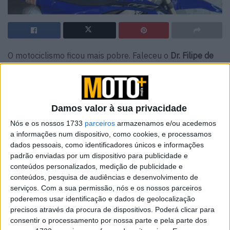
O motociclismo ficou mais pobre. Faleceu o
Dr. Filipe de
Almeida, Country Manager da Yamaha Europa
em
Portugal
. Homem de valores, empreendedor e, acima de
tudo, um amigo de todos aqueles que são apreciadores
Damos valor à sua privacidade
de motos, Filipe de Almeida foi um dos maiores
interlocutores do motociclismo em Portugal, não apenas
Nós e os nossos 1733
parceiros
armazenamos e/ou acedemos
a informações num dispositivo, como cookies, e processamos
promovendo o crescimento da Yamaha no nosso País,
dados pessoais, como identificadores únicos e informações
como defendendo todos os nossos interesses na ACAP,
padrão enviadas por um dispositivo para publicidade e
como ainda apoiando todo o tipo de eventos e imprensa
conteúdos personalizados, medição de publicidade e
especializada.
conteúdos, pesquisa de audiências e desenvolvimento de
serviços.
Com a sua permissão, nós e os nossos parceiros
Por tudo isto, uma
perserverança e uma forma de estar
poderemos usar identificação e dados de geolocalização
inconfundível na vida
que bem conhecemos, Filipe
precisos através da procura de dispositivos. Poderá clicar para
consentir o processamento por nossa parte e pela parte dos
Azevedo de Almeida, vai deixar muitas saudades.