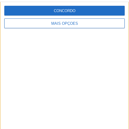
CONCORDO
MAIS OPÇÕES
YADEA U3
•
U3
O ano de 2023 vai iniciar com muitas novidades, com
novos modelos que visam aumentar a gama da Yadea
Portugal:
•
Y1S