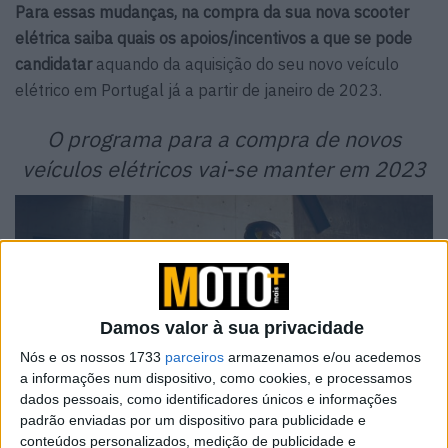
Para essas mudanças, na compra da sua nova scooter
elétrica saiba quais os apoios/incentivos a que se pode
candidatar
aquando da aquisição do seu novo veículo
elétrico em Portugal já a partir de janeiro de 2023.
O programa para a compra de novos
veículos elétricos vai-se manter em 2023
Damos valor à sua privacidade
Nós e os nossos 1733
parceiros
armazenamos e/ou acedemos
a informações num dispositivo, como cookies, e processamos
dados pessoais, como identificadores únicos e informações
padrão enviadas por um dispositivo para publicidade e
conteúdos personalizados, medição de publicidade e
A atribuição do
Incentivo pela Introdução no Consumo de