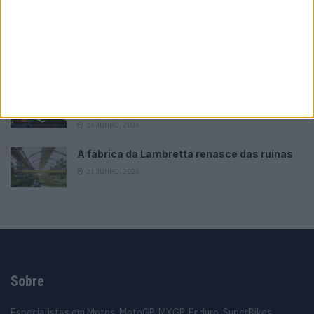
Top 10 – As dez melhores protagonistas da
categoria Moto 125
10 MARÇO, 2023
Câmaras e intercomunicadores em
capacetes e a lei
16 JUNHO, 2026
A fábrica da Lambretta renasce das ruínas
21 JUNHO, 2026
Sobre
Especialistas em Motos, MotoGP, MXGP, Enduro, SuperBikes,