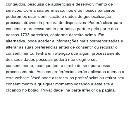
conteúdos, pesquisa de audiências e desenvolvimento de
Veículos de Emissões Nulas
vai continuar a ser financiado
serviços.
Com a sua permissão, nós e os nossos parceiros
pelo
Fundo Ambiental.
poderemos usar identificação e dados de geolocalização
precisos através da procura de dispositivos. Poderá clicar para
Artigos relacionados
consentir o processamento por nossa parte e pela parte dos
nossos 1733 parceiros, conforme descrito acima. Em
alternativa, pode aceder a informações mais pormenorizadas e
Novos Polaris apresentados
alterar as suas preferências antes de consentir ou recusar o
7 AGOSTO, 2026
consentimento.
Tenha em atenção que algum processamento
dos seus dados pessoais poderá não exigir o seu
consentimento, mas que tem o direito de se opor a esse
Amazigh Raid 2027 – a experiência
processamento. As suas preferências serão aplicadas apenas a
definitiva em Marrocos
este website. Você pode alterar suas preferências ou retirar seu
7 AGOSTO, 2026
consentimento a qualquer momento voltando a este site e
clicando no botão "Privacidade" na parte inferior da página.
Ainda não há indicação das regras, valores e duração do
programa para 2023. No ano de 2022 foi dotado com um