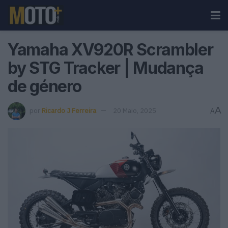
Yamaha XV920R Scrambler
by STG Tracker | Mudança
de género
A
por
Ricardo J Ferreira
20 Maio, 2025
A