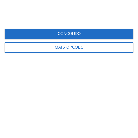
com um velocímetro digital, um novo farol com grelha de
proteção, indicadores de mudança de direção em LED e
um guarda-lamas em alumínio feito à mão. As pedaleiras
robustas para off-road funcionam mais abaixo.
CONCORDO
MAIS OPÇÕES
Para o escape, Marcelo e Germán montaram um sistema
dois em um em dois, feito de aço inoxidável e que termina