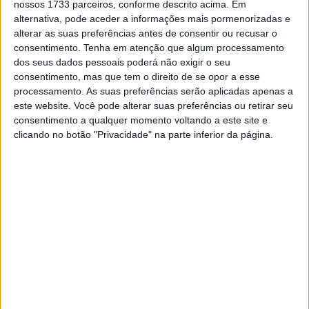
nossos 1733 parceiros, conforme descrito acima. Em
alternativa, pode aceder a informações mais pormenorizadas e
alterar as suas preferências antes de consentir ou recusar o
Esta XV920R em particular estava a funcionar muito
consentimento.
Tenha em atenção que algum processamento
bem, pelo que Marcelo e Germán não tiveram de abrir o
dos seus dados pessoais poderá não exigir o seu
motor. Desmontaram a moto, deram um novo
consentimento, mas que tem o direito de se opor a esse
processamento. As suas preferências serão aplicadas apenas a
acabamento ao exterior do motor e fabricaram uma
este website. Você pode alterar suas preferências ou retirar seu
proteção do cárter em alumínio para o proteger.
consentimento a qualquer momento voltando a este site e
Mantiveram a suspensão dianteira original da XV, mas
clicando no botão "Privacidade" na parte inferior da página.
trocaram o amortecedor traseiro por uma unidade
Honda. De seguida, as jantes de liga leve do início dos
anos 80 foram abandonadas, dando lugar a um conjunto
de itens raiados de melhor aspecto. A roda dianteira foi
construída utilizando um cubo de substituição e uma
jante de 19”, com uma pinça de travão Bybre e disco
Brembo.
Artigos relacionados