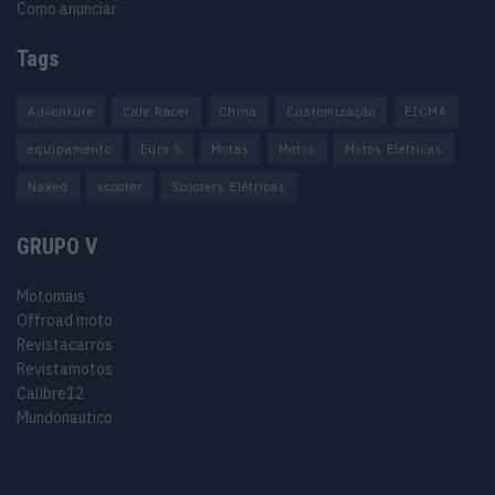
Como anunciar
Tags
Adventure
Cafe Racer
China
Customização
EICMA
equipamento
Euro 5
Motas
Motos
Motos Elétricas
Naked
scooter
Scooters Elétricas
GRUPO V
Motomais
Offroad moto
Revistacarros
Revistamotos
Calibre12
Mundonautico