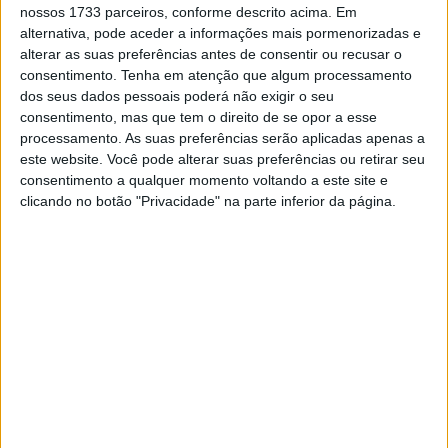
nossos 1733 parceiros, conforme descrito acima. Em
alternativa, pode aceder a informações mais pormenorizadas e
alterar as suas preferências antes de consentir ou recusar o
consentimento.
Tenha em atenção que algum processamento
dos seus dados pessoais poderá não exigir o seu
Uma vez terminada a carreira no motociclismo,
consentimento, mas que tem o direito de se opor a esse
processamento. As suas preferências serão aplicadas apenas a
Valentino Rossi recordou as grandes
este website. Você pode alterar suas preferências ou retirar seu
rivalidades que teve ao longo da mesma. O
consentimento a qualquer momento voltando a este site e
italiano revelou qual foi a sua favorita,
clicando no botão "Privacidade" na parte inferior da página.
elogiando ainda Casey Stoner como um dos
pilotos mais rápidos de sempre.
“Corri com o Casey durante toda a sua carreira no
MotoGP, que não foi muito longa, porque ele chegou em
2006 e saiu em 2012. Não é muito tempo, mas ele
demonstrou o seu incrível talento natural, e, desde o
primeiro ano com a Honda, ele foi sempre muito, muito
rápido. Fiquei muito feliz por ter lutado com ele porque foi