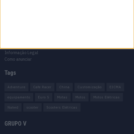
Informação importante
Ficha técnica
Estatuto editorial
Política de cookies
Política de privacidade
Termos e condições
Informação Legal
Como anunciar
Tags
Adventure
Cafe Racer
China
Customização
EICMA
equipamento
Euro 5
Motas
Motos
Motos Elétricas
Naked
scooter
Scooters Elétricas
GRUPO V