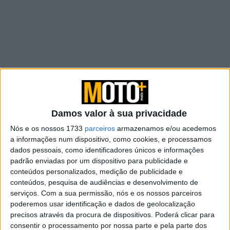
Damos valor à sua privacidade
Artigos relacionados
Nós e os nossos 1733
parceiros
armazenamos e/ou acedemos
a informações num dispositivo, como cookies, e processamos
dados pessoais, como identificadores únicos e informações
Parlamento Europeu lança novo Clube de
padrão enviadas por um dispositivo para publicidade e
Eurodeputados Motociclistas
conteúdos personalizados, medição de publicidade e
6 AGOSTO, 2026
conteúdos, pesquisa de audiências e desenvolvimento de
serviços.
Com a sua permissão, nós e os nossos parceiros
Moto Morini: chegaram os acessórios
poderemos usar identificação e dados de geolocalização
originais para a Alltrhike
precisos através da procura de dispositivos. Poderá clicar para
22 JULHO, 2026
consentir o processamento por nossa parte e pela parte dos