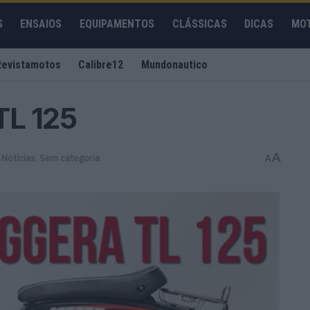
S
ENSAIOS
EQUIPAMENTOS
CLÁSSICAS
DICAS
MO
Revistamotos
Calibre12
Mundonautico
TL 125
A
Notícias
,
Sem categoria
A