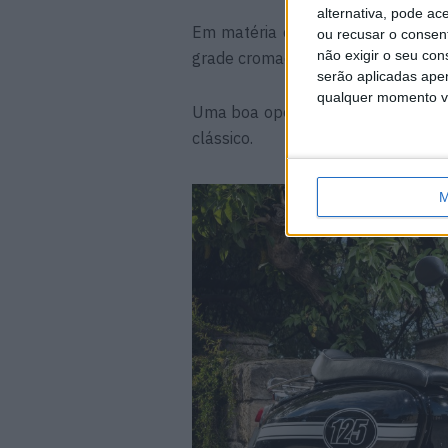
alternativa, pode ac
Em matéria de equipamento esta 
ou recusar o consen
não exigir o seu co
grade cromada traseira e piscas de
serão aplicadas apen
qualquer momento vol
Uma boa opção para as deslocações
clássico.
M