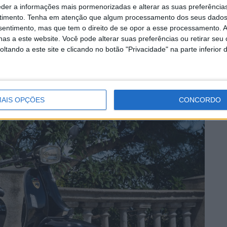
eder a informações mais pormenorizadas e alterar as suas preferência
Scomandi TL 125 vem equipada com descanso central,
timento.
Tenha em atenção que algum processamento dos seus dados
nsentimento, mas que tem o direito de se opor a esse processamento. A
 Led.
as a este website. Você pode alterar suas preferências ou retirar seu
tando a este site e clicando no botão "Privacidade" na parte inferior 
 citadinas com estilo e de forma a revelar um ar mais
AIS OPÇÕES
CONCORDO