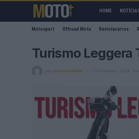
HOME
NOTÍCIA
Motosport
Offroad Moto
Revistacarros
Turismo Leggera 
por
pcorreamendes
27 Novembro, 2018
em