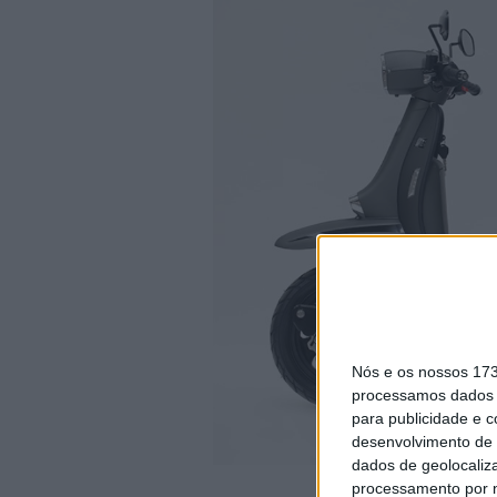
Nós e os nossos 17
processamos dados p
para publicidade e 
desenvolvimento de 
dados de geolocaliza
processamento por n