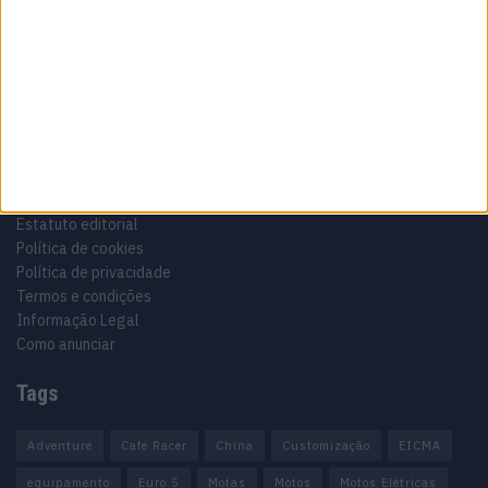
Especialistas em Motos, MotoGP, MXGP, Enduro, SuperBikes,
Motocross, Trial
Informação importante
Ficha técnica
Estatuto editorial
Política de cookies
Política de privacidade
Termos e condições
Informação Legal
Como anunciar
Tags
Adventure
Cafe Racer
China
Customização
EICMA
equipamento
Euro 5
Motas
Motos
Motos Elétricas