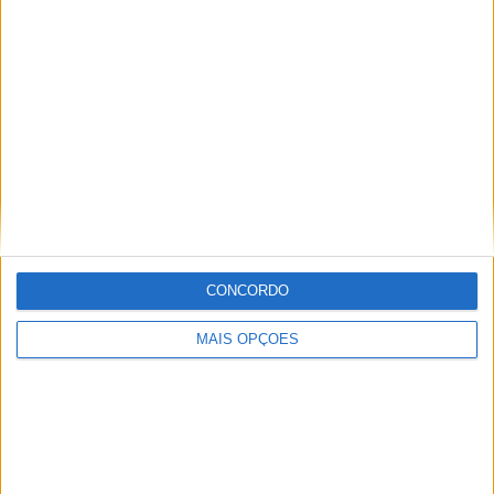
Redação
Artigos relacionados
CONCORDO
MAIS OPÇÕES
A lenda da Vulcan continua em 2027
POR
PAULO ARAÚJO
6 AGOSTO, 2026