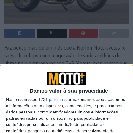
Faz pouco mais de um mês que a Norton Motorcycles foi
salva do colapso numa aquisição de vários milhões de
libras pela empresa indiana TVS Motors, mas parece que
as coisas estão agora a começar a mover-se
rapidamente numa direção positiva.
Damos valor à sua privacidade
A Norton Motorcycles vai entrar numa onda de
contratações depois dos últimos meses, que têm sido um
Nós e os nossos 1731
parceiros
armazenamos e/ou acedemos
a informações num dispositivo, como cookies, e processamos
sobe e desce para qualquer pessoa associada à Norton
dados pessoais, como identificadores únicos e informações
depois da marca ter ficado atolada em problemas
padrão enviadas por um dispositivo para publicidade e
financeiros incapacitantes, deslizando para a falência em
conteúdos personalizados, medição de publicidade e
Fevereiro, no meio de alegações de irregularidades fiscais
conteúdos, pesquisa de audiências e desenvolvimento de