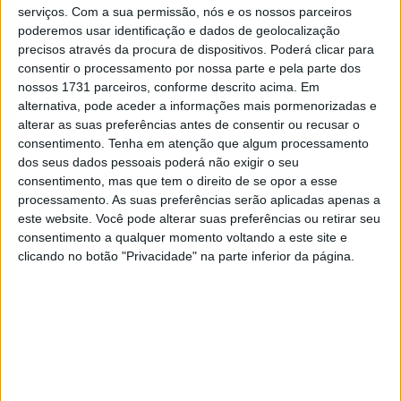
e uso indevido de fundos de pensões que investiram no
serviços.
Com a sua permissão, nós e os nossos parceiros
poderemos usar identificação e dados de geolocalização
ressurgimento da marca.
precisos através da procura de dispositivos. Poderá clicar para
consentir o processamento por nossa parte e pela parte dos
À medida que as semanas avançavam, tornou-se cada
nossos 1731 parceiros, conforme descrito acima. Em
vez mais claro numa série de investigações agora
alternativa, pode aceder a informações mais pormenorizadas e
pendentes que o antigo proprietário da Norton, Stuart
alterar as suas preferências antes de consentir ou recusar o
Garner, e parceiros associados, aparentemente levaram
consentimento.
Tenha em atenção que algum processamento
dos seus dados pessoais poderá não exigir o seu
o fabricante à falência.
consentimento, mas que tem o direito de se opor a esse
processamento. As suas preferências serão aplicadas apenas a
Artigos relacionados
este website. Você pode alterar suas preferências ou retirar seu
consentimento a qualquer momento voltando a este site e
A lenda da Vulcan continua em 2027
clicando no botão "Privacidade" na parte inferior da página.
6 AGOSTO, 2026
Honda reuniu Africa Twin em passeio ao
Norte
6 AGOSTO, 2026