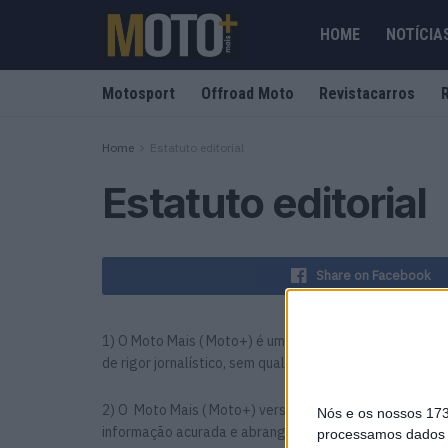
HOME
NOTÍCIA
Motosport
Offroad Moto
Revistacarros
Home
Estatuto editorial
Estatuto editorial
Share on Facebook
1) O Moto Mais ( Moto+) é um órgão de comunicação onl
de rigor jornalístico, sem qualquer comprometimento ou
2) O Moto Mais ( Moto+) versa os temas motorizados, em
Nós e os nossos 17
informação acurada e abrangente de todas as vertentes
processamos dados p