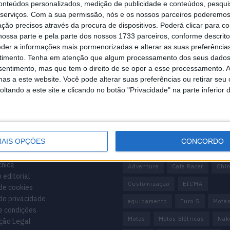
conteúdos personalizados, medição de publicidade e conteúdos, pesqui
serviços.
Com a sua permissão, nós e os nossos parceiros poderemos 
ção precisos através da procura de dispositivos. Poderá clicar para co
manente comunicação com os leitores, capaz de os atrair e motivar, pr
ossa parte e pela parte dos nossos 1733 parceiros, conforme descrit
eder a informações mais pormenorizadas e alterar as suas preferência
timento.
Tenha em atenção que algum processamento dos seus dados
us leitores, por uma política editorial rigorosa e transparente, sem conc
nsentimento, mas que tem o direito de se opor a esse processamento. A
as a este website. Você pode alterar suas preferências ou retirar seu
tando a este site e clicando no botão "Privacidade" na parte inferior 
mação importante
Tags
AIS OPÇÕES
CONCORDO
cnica
Adventure
Cafe Racer
Chi
 editorial
Customização
EICMA
 de cookies
 de privacidade
equipamento
Euro 5
Mota
e condições
Motos
Motos Elétricas
Nak
ção Legal