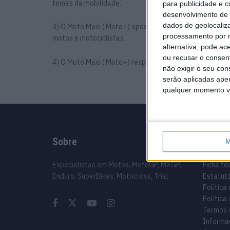
temas da mobilidade.
para publicidade e 
desenvolvimento de 
dados de geolocaliza
3) O Moto Mais ( Moto+) aposta num jornalismo em per
processamento por n
motos e motociclistas.
alternativa, pode ac
ou recusar o consen
4) O Moto Mais ( Moto+) responsabiliza-se, junto dos se
não exigir o seu co
serão aplicadas apen
qualquer momento vol
Sobre
Infor
M
Especialistas em Motos, MotoGP, MXGP,
Ficha té
Enduro, SuperBikes, Motocross, Trial
Estatuto
Política
Política
Termos 
Informa