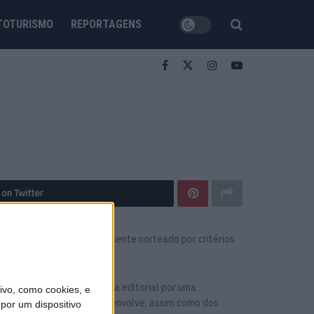
TOTURISMO
REPORTAGENS
 on Twitter
cas e modelos, editorialmente norteado por critérios
idade e pauta a sua cultura editorial por uma
vo, como cookies, e
de moto e tudo o que isso envolve, assim como dos
por um dispositivo