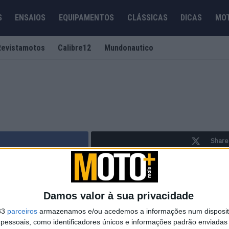
S
ENSAIOS
EQUIPAMENTOS
CLÁSSICAS
DICAS
MO
Revistamotos
Calibre12
Mundonautico
Share
ine e em papel, dedicado ao universo dos produtores de motos, suas mar
 dependência de ordem ideológica, política e económica.
Damos valor à sua privacidade
 geral, através de um jornalismo criterioso, de grande exigência e qual
33
parceiros
armazenamos e/ou acedemos a informações num dispositi
 comerciais e industriais das motos, dos motociclistas, do tema andar 
essoais, como identificadores únicos e informações padrão enviadas 