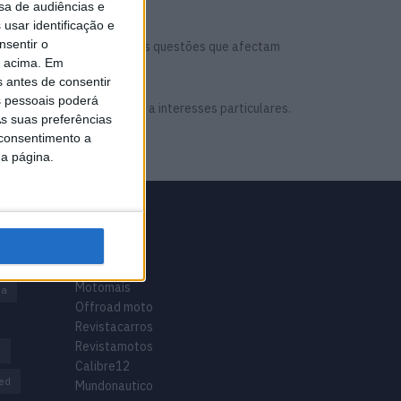
sa de audiências e
usar identificação e
nsentir o
ocurando debater as grandes questões que afectam
o acima. Em
s antes de consentir
 pessoais poderá
essões ao poder político e a interesses particulares.
s suas preferências
 consentimento a
da página.
GRUPO V
Motomais
na
Offroad moto
Revistacarros
Revistamotos
s
Calibre12
ed
Mundonautico