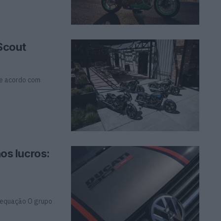
Scout
De acordo com
s lucros:
 equação O grupo