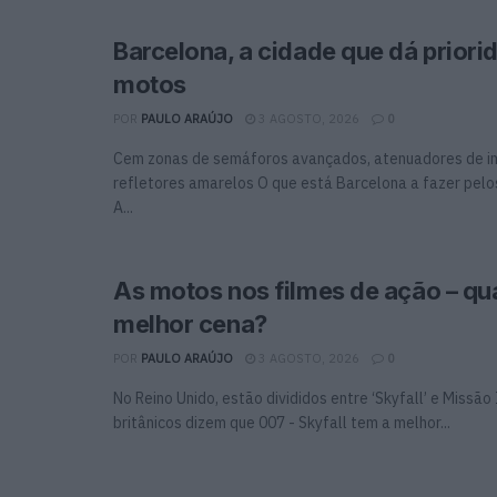
Barcelona, a cidade que dá priori
motos
POR
PAULO ARAÚJO
3 AGOSTO, 2026
0
Cem zonas de semáforos avançados, atenuadores de i
refletores amarelos O que está Barcelona a fazer pelo
A...
As motos nos filmes de ação – qua
melhor cena?
POR
PAULO ARAÚJO
3 AGOSTO, 2026
0
No Reino Unido, estão divididos entre ‘Skyfall’ e Missã
britânicos dizem que 007 - Skyfall tem a melhor...