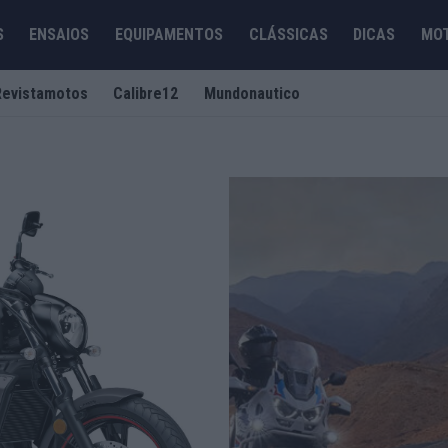
S
ENSAIOS
EQUIPAMENTOS
CLÁSSICAS
DICAS
MO
Revistamotos
Calibre12
Mundonautico