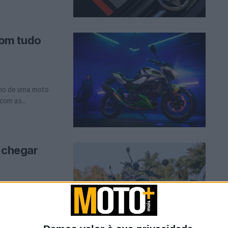
com tudo
ho de uma moto
com as...
a chegar
o A primeira moto