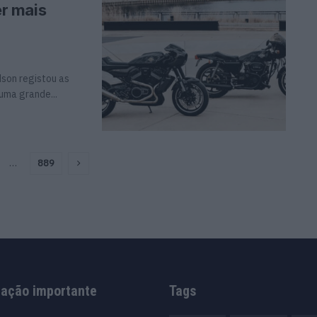
r mais
son registou as
uma grande...
…
889
mação importante
Tags