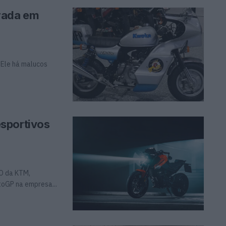
rada em
 Ele há malucos
sportivos
EO da KTM,
toGP na empresa...