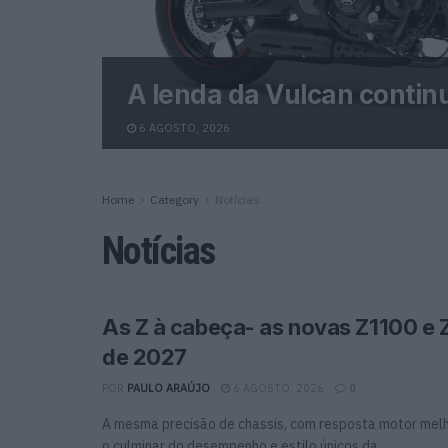
A lenda da Vulcan contin
6 AGOSTO, 2026
Home
Category
Notícias
Notícias
As Z à cabeça- as novas Z1100 e 
de 2027
POR
PAULO ARAÚJO
6 AGOSTO, 2026
0
A mesma precisão de chassis, com resposta motor mel
o culminar do desempenho e estilo únicos da...