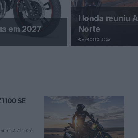
Honda reuniu A
ua em 2027
Norte
6 AGOSTO, 2026
Z1100 SE
horada A Z1100 é