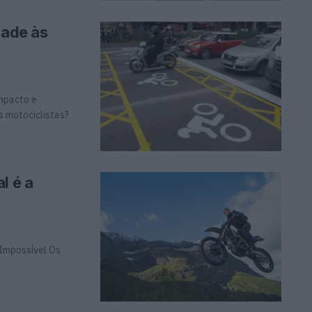
dade às
mpacto e
s motociclistas?
l é a
o Impossível Os