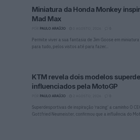
Miniatura da Honda Monkey inspi
Mad Max
POR
PAULO ARAÚJO
3 AGOSTO, 2026
0
Permite viver a sua fantasia de Jim Goose em miniatura
para tudo, pelos vistos até para fazer...
KTM revela dois modelos superde
influenciados pela MotoGP
POR
PAULO ARAÚJO
2 AGOSTO, 2026
0
Superdesportivas de inspiração ‘racing’ a caminho O C
Gottfried Neumeister, confirmou que a influência do Mo