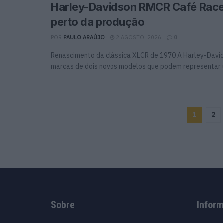
Harley-Davidson RMCR Café Race
perto da produção
POR
PAULO ARAÚJO
2 AGOSTO, 2026
0
Renascimento da clássica XLCR de 1970 A Harley-David
marcas de dois novos modelos que podem representar 
1
2
Sobre
Infor