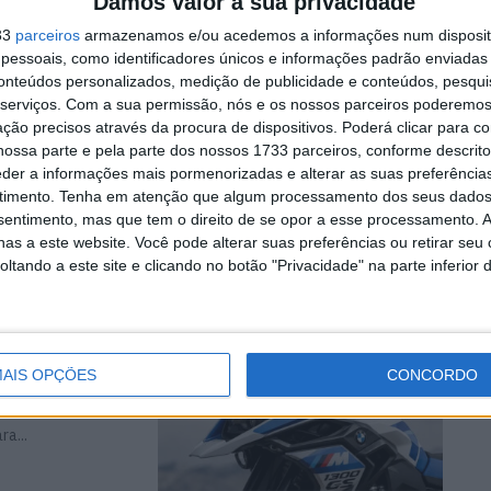
Damos valor à sua privacidade
33
parceiros
armazenamos e/ou acedemos a informações num dispositi
essoais, como identificadores únicos e informações padrão enviadas 
mos dar um
conteúdos personalizados, medição de publicidade e conteúdos, pesqui
serviços.
Com a sua permissão, nós e os nossos parceiros poderemos 
ção precisos através da procura de dispositivos. Poderá clicar para co
ossa parte e pela parte dos nossos 1733 parceiros, conforme descrit
eder a informações mais pormenorizadas e alterar as suas preferência
otrofa para o
timento.
Tenha em atenção que algum processamento dos seus dados
nsentimento, mas que tem o direito de se opor a esse processamento. A
as a este website. Você pode alterar suas preferências ou retirar seu
tando a este site e clicando no botão "Privacidade" na parte inferior 
rsão M
AIS OPÇÕES
CONCORDO
m todo terreno O
a...