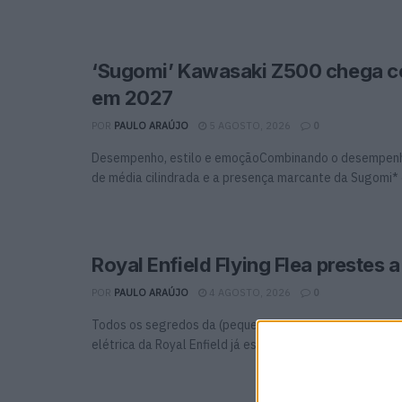
‘Sugomi’ Kawasaki Z500 chega 
em 2027
POR
PAULO ARAÚJO
5 AGOSTO, 2026
0
Desempenho, estilo e emoçãoCombinando o desempen
de média cilindrada e a presença marcante da Sugomi* 
Royal Enfield Flying Flea prestes 
POR
PAULO ARAÚJO
4 AGOSTO, 2026
0
Todos os segredos da (pequena) moto Indiana do futur
elétrica da Royal Enfield já está à venda...