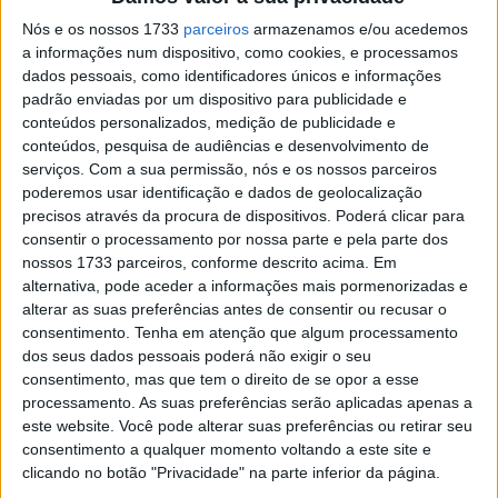
novo guiador, que é 10cm mais estreito e mais aberto,
Nós e os nossos 1733
parceiros
armazenamos e/ou acedemos
fazendo com que a colocação das nossas mãos no
a informações num dispositivo, como cookies, e processamos
mesmo sejam numa posição de extensão mais natural
dados pessoais, como identificadores únicos e informações
dos braços.
padrão enviadas por um dispositivo para publicidade e
conteúdos personalizados, medição de publicidade e
conteúdos, pesquisa de audiências e desenvolvimento de
serviços.
Com a sua permissão, nós e os nossos parceiros
poderemos usar identificação e dados de geolocalização
precisos através da procura de dispositivos. Poderá clicar para
consentir o processamento por nossa parte e pela parte dos
nossos 1733 parceiros, conforme descrito acima. Em
alternativa, pode aceder a informações mais pormenorizadas e
alterar as suas preferências antes de consentir ou recusar o
consentimento.
Tenha em atenção que algum processamento
dos seus dados pessoais poderá não exigir o seu
consentimento, mas que tem o direito de se opor a esse
processamento. As suas preferências serão aplicadas apenas a
este website. Você pode alterar suas preferências ou retirar seu
consentimento a qualquer momento voltando a este site e
clicando no botão "Privacidade" na parte inferior da página.