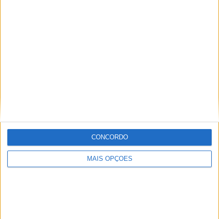
Cruise Control. Os punhos aquecidos são regulados a
partir do écran TFT a cores, que apesar de dimensão algo
reduzida, concentra toda a informação necessária e é de
utilização muito intuitiva e fácil.
CONCORDO
MAIS OPÇÕES
A versão GT da Tracer de 2018 inclui ainda malas