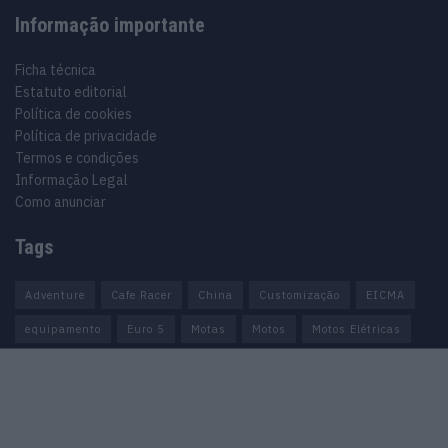
Informação importante
Ficha técnica
Estatuto editorial
Política de cookies
Política de privacidade
Termos e condições
Informação Legal
Como anunciar
Tags
Adventure
Cafe Racer
China
Customização
EICMA
equipamento
Euro 5
Motas
Motos
Motos Elétricas
Naked
scooter
Scooters Elétricas
GRUPO V