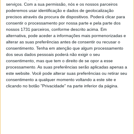
serviços.
Com a sua permissão, nós e os nossos parceiros
Artigos relacionados
poderemos usar identificação e dados de geolocalização
precisos através da procura de dispositivos. Poderá clicar para
Indian Motorcycle encolhe gama Scout
consentir o processamento por nossa parte e pela parte dos
5 AGOSTO, 2026
nossos 1731 parceiros, conforme descrito acima. Em
alternativa, pode aceder a informações mais pormenorizadas e
alterar as suas preferências antes de consentir ou recusar o
Volkswagen com queda de 33% nos lucros:
consentimento.
Tenha em atenção que algum processamento
más notícias para a Ducati
dos seus dados pessoais poderá não exigir o seu
5 AGOSTO, 2026
consentimento, mas que tem o direito de se opor a esse
processamento. As suas preferências serão aplicadas apenas a
este website. Você pode alterar suas preferências ou retirar seu
consentimento a qualquer momento voltando a este site e
clicando no botão "Privacidade" na parte inferior da página.