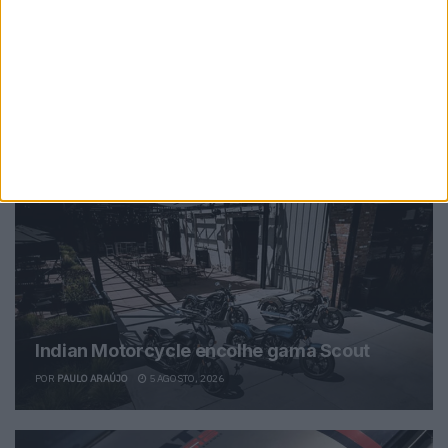
instrutor, jornalista e comentador de rádio e televisão,
especializando nas modalidades de velocidade, em
particular MotoGP, SBK e Endurance.
Artigos relacionados
Indian Motorcycle encolhe gama Scout
POR
PAULO ARAÚJO
5 AGOSTO, 2026