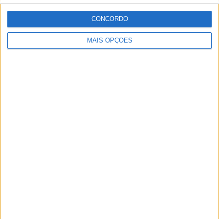
CONCORDO
MAIS OPÇÕES
Tags:
25 anos
export
Helmets
Nexx
Paulo Araújo
Com uma experiência de várias décadas no âmbito do
motociclismo, viajou pelo mundo cobrindo eventos nas
duas rodas. Já foi piloto de velocidade, team manager,