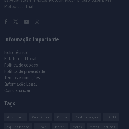
Especialistas em Motos, MotoGP, MXGP, Enduro, SuperBikes,
Motocross, Trial
Informação importante
Ficha técnica
Estatuto editorial
Política de cookies
Política de privacidade
Termos e condições
Informação Legal
Como anunciar
Tags
Adventure
Cafe Racer
China
Customização
EICMA
equipamento
Euro 5
Motas
Motos
Motos Elétricas