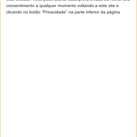
consentimento a qualquer momento voltando a este site e
clicando no botão "Privacidade" na parte inferior da página.
A dimensão exportadora da empresa traduz-se no peso
dos mercados internacionais, que concentram
atualmente 96% das suas vendas. Alemanha, França e
Estados Unidos da América estão entre os principais
destinos das vendas, com o último a assumir particular
destaque pelo forte crescimento registado nos últimos
tempos.
Artigos relacionados
A lenda da Vulcan continua em 2027
6 AGOSTO, 2026
Parlamento Europeu lança novo Clube de
Eurodeputados Motociclistas
6 AGOSTO, 2026