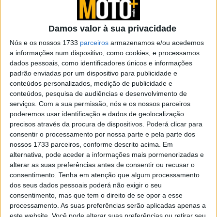
A NEXX Helmets sempre considerou o mercado global
uma prioridade, e vende o grosso da produção para a
Damos valor à sua privacidade
Alemanha, França e Estados Unidos. A NEXX Helmets,
Nós e os nossos 1733
parceiros
armazenamos e/ou acedemos
empresa portuguesa especializada em capacetes para
a informações num dispositivo, como cookies, e processamos
motociclismo, com sede em Anadia, celebrou este ano o
dados pessoais, como identificadores únicos e informações
padrão enviadas por um dispositivo para publicidade e
seu 25º aniversário e afirma-se hoje como uma marca
conteúdos personalizados, medição de publicidade e
portuguesa com forte presença internacional.
conteúdos, pesquisa de audiências e desenvolvimento de
serviços.
Com a sua permissão, nós e os nossos parceiros
poderemos usar identificação e dados de geolocalização
precisos através da procura de dispositivos. Poderá clicar para
consentir o processamento por nossa parte e pela parte dos
nossos 1733 parceiros, conforme descrito acima. Em
alternativa, pode aceder a informações mais pormenorizadas e
alterar as suas preferências antes de consentir ou recusar o
consentimento.
Tenha em atenção que algum processamento
dos seus dados pessoais poderá não exigir o seu
consentimento, mas que tem o direito de se opor a esse
processamento. As suas preferências serão aplicadas apenas a
este website. Você pode alterar suas preferências ou retirar seu