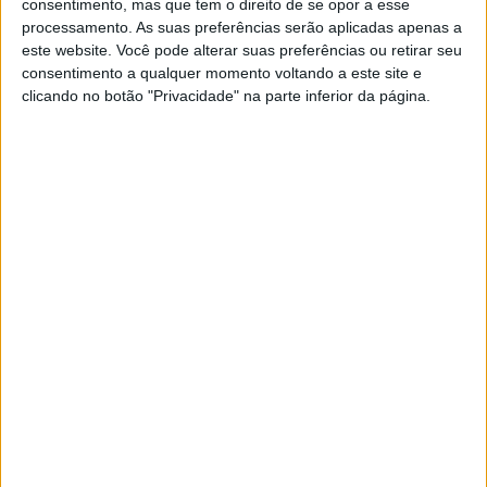
consentimento, mas que tem o direito de se opor a esse
POR
PAULO ARAÚJO
7 AGOSTO, 2026
0
processamento. As suas preferências serão aplicadas apenas a
este website. Você pode alterar suas preferências ou retirar seu
Amazigh Raid 2027 – a experiência
consentimento a qualquer momento voltando a este site e
definitiva em Marrocos
clicando no botão "Privacidade" na parte inferior da página.
POR
PAULO ARAÚJO
7 AGOSTO, 2026
0
Ninjas aceleram rumo a 2027
POR
PAULO ARAÚJO
7 AGOSTO, 2026
0
A lenda da Vulcan continua em 2027
POR
PAULO ARAÚJO
6 AGOSTO, 2026
0
Honda reuniu Africa Twin em passeio ao
Norte
POR
PAULO ARAÚJO
6 AGOSTO, 2026
0
As Z à cabeça- as novas Z1100 e Z1100 SE
de 2027
POR
PAULO ARAÚJO
6 AGOSTO, 2026
0