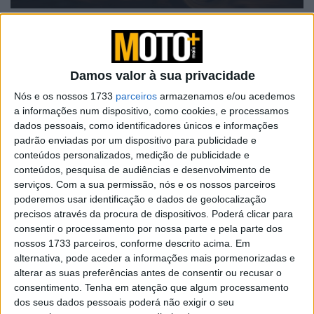
Home
Category
Destaque Homepage
Destaque Homepage
Damos valor à sua privacidade
Nós e os nossos 1733
parceiros
armazenamos e/ou acedemos
Nova Versys 650 2027
a informações num dispositivo, como cookies, e processamos
dados pessoais, como identificadores únicos e informações
POR
PAULO ARAÚJO
8 AGOSTO, 2026
0
padrão enviadas por um dispositivo para publicidade e
conteúdos personalizados, medição de publicidade e
Ducati Monster recebe Red Dot Design
conteúdos, pesquisa de audiências e desenvolvimento de
Award
serviços.
Com a sua permissão, nós e os nossos parceiros
poderemos usar identificação e dados de geolocalização
POR
PAULO ARAÚJO
8 AGOSTO, 2026
0
precisos através da procura de dispositivos. Poderá clicar para
consentir o processamento por nossa parte e pela parte dos
Novos Polaris apresentados
nossos 1733 parceiros, conforme descrito acima. Em
POR
PAULO ARAÚJO
7 AGOSTO, 2026
0
alternativa, pode aceder a informações mais pormenorizadas e
alterar as suas preferências antes de consentir ou recusar o
consentimento.
Tenha em atenção que algum processamento
Vem aí o 42º Passeio de Antigas de
dos seus dados pessoais poderá não exigir o seu
Sintra