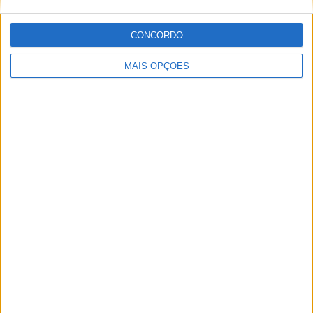
15 JANEIRO, 2026
CONCORDO
Top 10 – As dez melhores protagonistas da
categoria Moto 125
MAIS OPÇÕES
10 MARÇO, 2023
Câmaras e intercomunicadores em
capacetes e a lei
16 JUNHO, 2026
A fábrica da Lambretta renasce das ruínas
21 JUNHO, 2026
Sobre