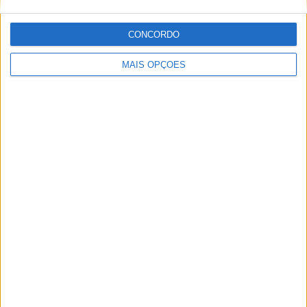
15 JANEIRO, 2026
CONCORDO
Top 10 – As dez melhores protagonistas da
categoria Moto 125
MAIS OPÇÕES
10 MARÇO, 2023
Câmaras e intercomunicadores em
capacetes e a lei
16 JUNHO, 2026
A fábrica da Lambretta renasce das ruínas
21 JUNHO, 2026
Sobre