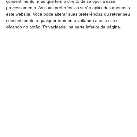
consentimento, mas que tem o direito de se opor a esse
processamento. As suas preferências serão aplicadas apenas a
este website. Você pode alterar suas preferências ou retirar seu
Comprar usado?
consentimento a qualquer momento voltando a este site e
POR
PAULO ARAÚJO
15 MAIO, 2026
0
clicando no botão "Privacidade" na parte inferior da página.
Cansaço em viagens de moto: 5 Dicas
para vencer um inimigo silencioso
POR
PAULO ARAÚJO
24 ABRIL, 2026
0
Mercado – Pouco a pouco, a China está a
conquistar a Europa
POR
PAULO ARAÚJO
2 ABRIL, 2026
0
Seguros: Sabia que pode ter um seguro
de “Danos Próprios” para a sua moto?
POR
REDAÇÃO
29 MARÇO, 2026
0
Lama, gloriosa lama – como lavar a moto
POR
PAULO ARAÚJO
20 MARÇO, 2026
0