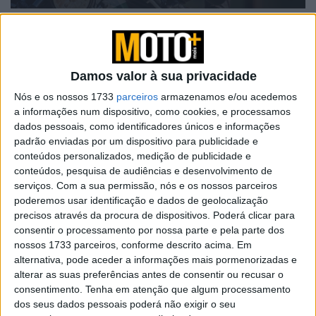
Home
Category
Dossiers / Dicas
Dossiers / Dicas
Damos valor à sua privacidade
Nós e os nossos 1733
parceiros
armazenamos e/ou acedemos
Dicas e Truques para Condução Trail |
a informações num dispositivo, como cookies, e processamos
Preparado para o off-road?
dados pessoais, como identificadores únicos e informações
padrão enviadas por um dispositivo para publicidade e
POR
REDAÇÃO
16 JUNHO, 2026
0
conteúdos personalizados, medição de publicidade e
6 fracassos de vendas que (afinal) eram
conteúdos, pesquisa de audiências e desenvolvimento de
boas
serviços.
Com a sua permissão, nós e os nossos parceiros
poderemos usar identificação e dados de geolocalização
POR
PAULO ARAÚJO
15 JUNHO, 2026
0
precisos através da procura de dispositivos. Poderá clicar para
consentir o processamento por nossa parte e pela parte dos
Inglaterra rejeita mais limites de
nossos 1733 parceiros, conforme descrito acima. Em
velocidade
alternativa, pode aceder a informações mais pormenorizadas e
POR
PAULO ARAÚJO
14 JUNHO, 2026
0
alterar as suas preferências antes de consentir ou recusar o
consentimento.
Tenha em atenção que algum processamento
As 10 Motos mais fiáveis
dos seus dados pessoais poderá não exigir o seu
POR
PAULO ARAÚJO
5 JUNHO, 2026
0