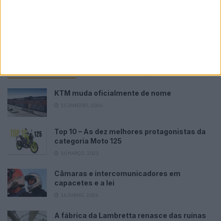
POR
PAULO ARAÚJO
5 AGOSTO, 2026
Please
login
to join discussion
Tendências
Comentários
Novidades
KTM muda oficialmente de nome
15 JANEIRO, 2026
Top 10 – As dez melhores protagonistas da
categoria Moto 125
10 MARÇO, 2023
Câmaras e intercomunicadores em
capacetes e a lei
16 JUNHO, 2026
A fábrica da Lambretta renasce das ruínas