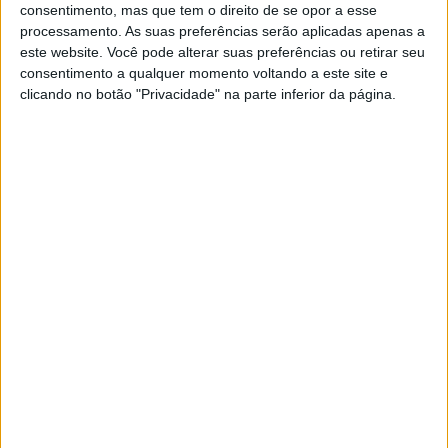
consentimento, mas que tem o direito de se opor a esse
processamento. As suas preferências serão aplicadas apenas a
este website. Você pode alterar suas preferências ou retirar seu
A Medley pretende mesmo criar uma nova classe de
consentimento a qualquer momento voltando a este site e
modelos roda alta na gama da Piaggio e está equipada
clicando no botão "Privacidade" na parte inferior da página.
de série com sistema ‘Start & Stop’ que garante não
apenas menores emissões poluentes mas igualmente
consumos mais reduzidos. Igualmente presente neste
novo modelo o sistema ABS de 2 canais e o novo motor
125 e 150cc i-get a quatro tempos com refrigeração
liquida e injecção de combustível.