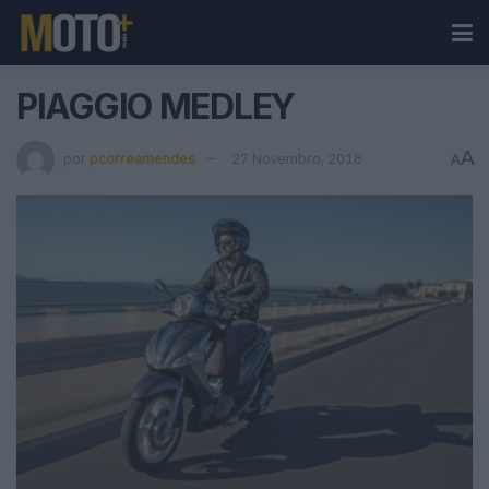
PIAGGIO MEDLEY
A
por
pcorreamendes
27 Novembro, 2018
A