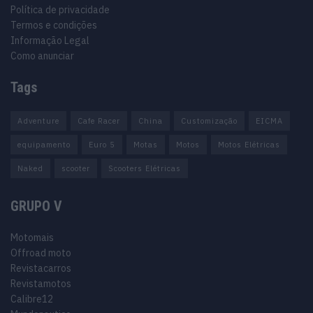
Política de privacidade
Termos e condições
Informação Legal
Como anunciar
Tags
Adventure
Cafe Racer
China
Customização
EICMA
equipamento
Euro 5
Motas
Motos
Motos Elétricas
Naked
scooter
Scooters Elétricas
GRUPO V
Motomais
Offroad moto
Revistacarros
Revistamotos
Calibre12