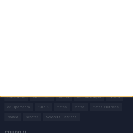
Informação importante
Ficha técnica
Estatuto editorial
Política de cookies
Política de privacidade
Termos e condições
Informação Legal
Como anunciar
Tags
Adventure
Cafe Racer
China
Customização
EICMA
equipamento
Euro 5
Motas
Motos
Motos Elétricas
Naked
scooter
Scooters Elétricas
GRUPO V