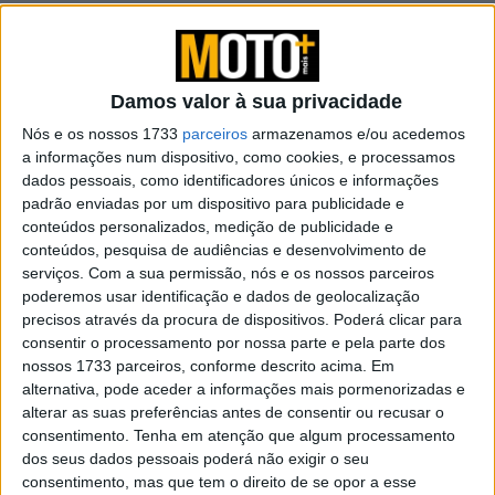
BSA Bantam 350 com nova cor para
celebrar o seu primeiro aniversário
POR
PAULO ARAÚJO
9 AGOSTO, 2026
0
Damos valor à sua privacidade
Nova Royal Enfield Himalayan 750
Nós e os nossos 1733
parceiros
armazenamos e/ou acedemos
a informações num dispositivo, como cookies, e processamos
POR
PAULO ARAÚJO
9 AGOSTO, 2026
0
dados pessoais, como identificadores únicos e informações
padrão enviadas por um dispositivo para publicidade e
Venda da Ducati já tem preço
conteúdos personalizados, medição de publicidade e
conteúdos, pesquisa de audiências e desenvolvimento de
POR
PAULO ARAÚJO
9 AGOSTO, 2026
0
serviços.
Com a sua permissão, nós e os nossos parceiros
poderemos usar identificação e dados de geolocalização
precisos através da procura de dispositivos. Poderá clicar para
A Indian celebra as suas raízes em
consentir o processamento por nossa parte e pela parte dos
Sturgis com uma edição especial Chief
nossos 1733 parceiros, conforme descrito acima. Em
Vintage
alternativa, pode aceder a informações mais pormenorizadas e
POR
PAULO ARAÚJO
9 AGOSTO, 2026
0
alterar as suas preferências antes de consentir ou recusar o
consentimento.
Tenha em atenção que algum processamento
Bultaco Rally GT 300 revelada
dos seus dados pessoais poderá não exigir o seu
POR
PAULO ARAÚJO
8 AGOSTO, 2026
0
consentimento, mas que tem o direito de se opor a esse