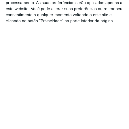
processamento. As suas preferências serão aplicadas apenas a
este website. Você pode alterar suas preferências ou retirar seu
Novas Leatt ADV HydraDri 8.5
consentimento a qualquer momento voltando a este site e
POR
PAULO ARAÚJO
8 AGOSTO, 2026
0
clicando no botão "Privacidade" na parte inferior da página.
Nova Versys 650 2027
POR
PAULO ARAÚJO
8 AGOSTO, 2026
0
Ducati Monster recebe Red Dot Design
Award
POR
PAULO ARAÚJO
8 AGOSTO, 2026
0
Novos Polaris apresentados
POR
PAULO ARAÚJO
7 AGOSTO, 2026
0
Vem aí o 42º Passeio de Antigas de
Sintra
POR
PAULO ARAÚJO
7 AGOSTO, 2026
0