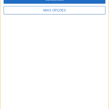
10 MARÇO, 2023
MAIS OPÇÕES
Câmaras e intercomunicadores em
capacetes e a lei
16 JUNHO, 2026
A fábrica da Lambretta renasce das ruínas
21 JUNHO, 2026
Sobre
Especialistas em Motos, MotoGP, MXGP, Enduro, SuperBikes,
Motocross, Trial