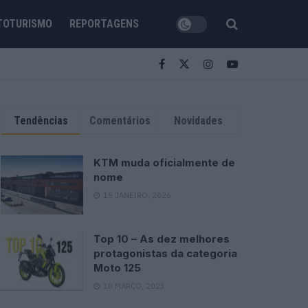
TOTURISMO
REPORTAGENS
Tendências
Comentários
Novidades
KTM muda oficialmente de
nome
15 JANEIRO, 2026
Top 10 – As dez melhores
protagonistas da categoria
Moto 125
10 MARÇO, 2023