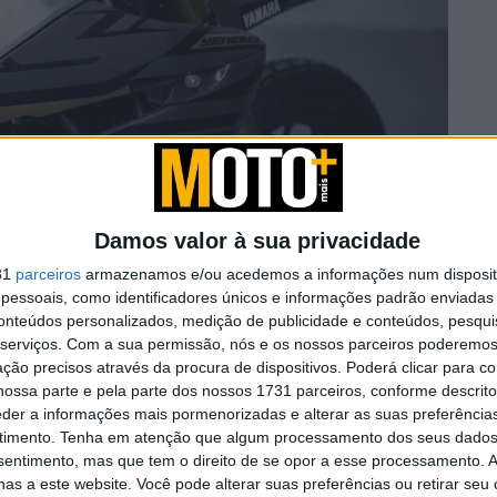
Damos valor à sua privacidade
31
parceiros
armazenamos e/ou acedemos a informações num dispositi
essoais, como identificadores únicos e informações padrão enviadas 
conteúdos personalizados, medição de publicidade e conteúdos, pesqui
Fonte:https://www.moto.it
serviços.
Com a sua permissão, nós e os nossos parceiros poderemos 
ção precisos através da procura de dispositivos. Poderá clicar para co
ossa parte e pela parte dos nossos 1731 parceiros, conforme descrit
eder a informações mais pormenorizadas e alterar as suas preferência
timento.
Tenha em atenção que algum processamento dos seus dados
nsentimento, mas que tem o direito de se opor a esse processamento. A
as a este website. Você pode alterar suas preferências ou retirar seu