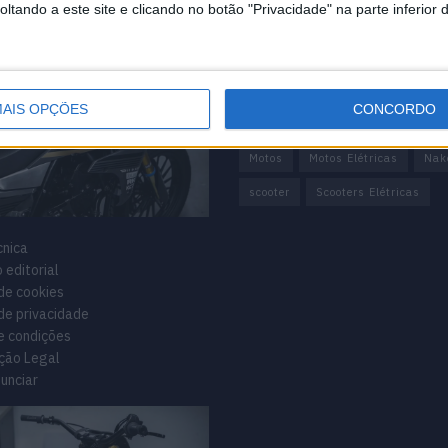
mação importante
Tags
tando a este site e clicando no botão "Privacidade" na parte inferior 
Adventure
Cafe Racer
Chi
Customização
EICMA
AIS OPÇÕES
CONCORDO
equipamento
Euro 5
Mota
Motos
Motos Elétricas
Nak
scooter
Scooters Elétricas
cnica
 editorial
 de cookies
 de privacidade
e condições
ção Legal
unciar