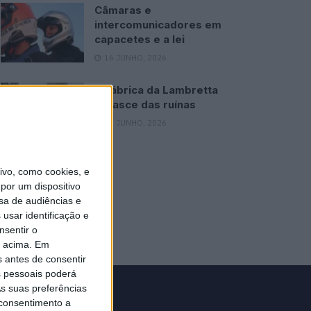
Câmaras e
intercomunicadores em
capacetes e a lei
16 JUNHO, 2026
A fábrica da Lambretta
renasce das ruínas
21 JUNHO, 2026
vo, como cookies, e
por um dispositivo
sa de audiências e
usar identificação e
nsentir o
o acima. Em
s antes de consentir
 pessoais poderá
s suas preferências
 consentimento a