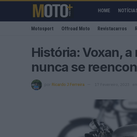
HOME
NOTÍCIA
Motosport
Offroad Moto
Revistacarros
História: Voxan, 
nunca se reencon
por
Ricardo J Ferreira
17 Fevereiro, 2023
e