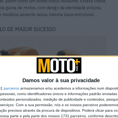
o, assim como um sólido braço oscilante. Estava criada
la gama de motos, com design de identidade própria,
de modelos assente nessa mesma base estrutural.
ELO DE MAIOR SUCESSO
Damos valor à sua privacidade
31
parceiros
armazenamos e/ou acedemos a informações num dispositi
essoais, como identificadores únicos e informações padrão enviadas 
conteúdos personalizados, medição de publicidade e conteúdos, pesqui
serviços.
Com a sua permissão, nós e os nossos parceiros poderemos 
ção precisos através da procura de dispositivos. Poderá clicar para co
ossa parte e pela parte dos nossos 1731 parceiros, conforme descrit