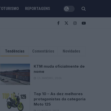
TOTURISMO
REPORTAGENS
Tendências
Comentários
Novidades
KTM muda oficialmente de
nome
15 JANEIRO, 2026
Top 10 – As dez melhores
protagonistas da categoria
Moto 125
10 MARÇO, 2023