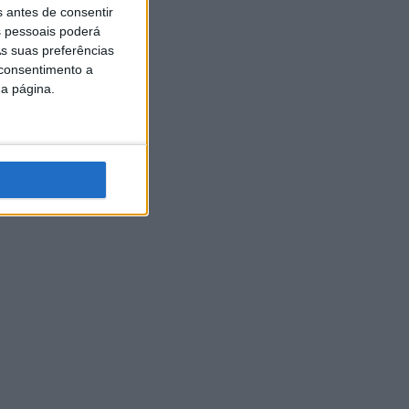
s antes de consentir
 pessoais poderá
s suas preferências
 consentimento a
da página.