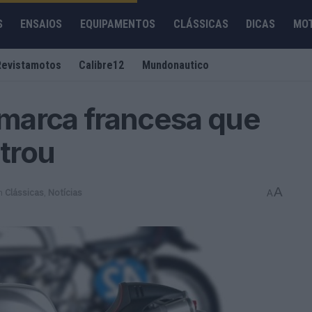
S
ENSAIOS
EQUIPAMENTOS
CLÁSSICAS
DICAS
MO
Revistamotos
Calibre12
Mundonautico
a marca francesa que
trou
A
m
Clássicas
,
Notícias
A