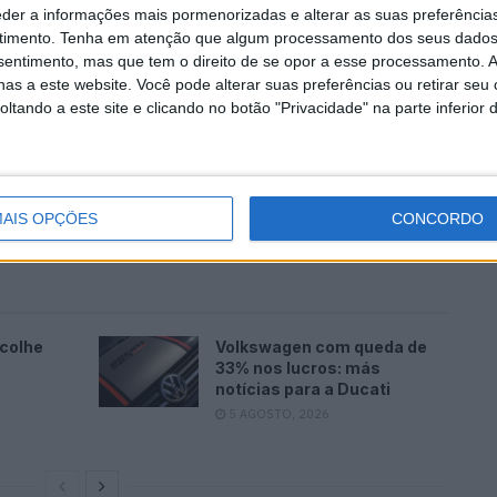
eder a informações mais pormenorizadas e alterar as suas preferência
timento.
Tenha em atenção que algum processamento dos seus dados
nsentimento, mas que tem o direito de se opor a esse processamento. A
proponha algumas ideias mais originais de design, a
as a este website. Você pode alterar suas preferências ou retirar seu
es, curvas sobre curvas, para se criar uma moto
tando a este site e clicando no botão "Privacidade" na parte inferior 
 conquistou alguns motociclistas e afastou outros, mas
despercebida. Os pontos fortes foram a carenagem com
ndada criada pelo depósito na junção com o assento e a
AIS OPÇÕES
CONCORDO
ncolhe
Volkswagen com queda de
33% nos lucros: más
notícias para a Ducati
5 AGOSTO, 2026