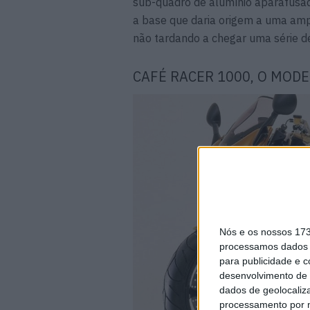
sub-quadro de alumínio aparafusad
a base que daria origem a uma amp
não tardando a chegar uma série 
CAFÉ RACER 1000, O MOD
Nós e os nossos 17
processamos dados p
para publicidade e 
desenvolvimento de 
dados de geolocaliza
processamento por n