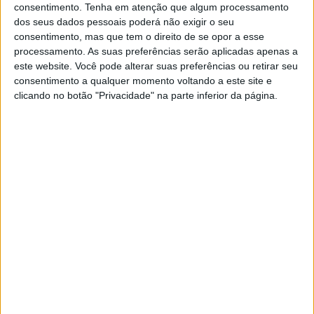
consentimento.
Tenha em atenção que algum processamento
significativa nos registos (-1,3%) no sétimo mês de 2022.
dos seus dados pessoais poderá não exigir o seu
consentimento, mas que tem o direito de se opor a esse
Na Alemanha praticamente todos os segmentos foram
processamento. As suas preferências serão aplicadas apenas a
afetados, mas o maior declínio foi observado
este website. Você pode alterar suas preferências ou retirar seu
precisamente entre as motos com cilindrada superior a
consentimento a qualquer momento voltando a este site e
clicando no botão "Privacidade" na parte inferior da página.
125cc, que representam a maioria absoluta das vendas
alemãs.
Artigos relacionados
Novos Polaris apresentados
7 AGOSTO, 2026
Amazigh Raid 2027 – a experiência
definitiva em Marrocos
7 AGOSTO, 2026