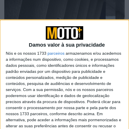
Damos valor à sua privacidade
Nós e os nossos 1733
parceiros
armazenamos e/ou acedemos
a informações num dispositivo, como cookies, e processamos
dados pessoais, como identificadores únicos e informações
padrão enviadas por um dispositivo para publicidade e
conteúdos personalizados, medição de publicidade e
Em julho, os registos de novas matrículas ficaram em
conteúdos, pesquisa de audiências e desenvolvimento de
serviços.
Com a sua permissão, nós e os nossos parceiros
pouco menos de 21.500 unidades , mostrando uma
poderemos usar identificação e dados de geolocalização
queda de 9,2% em relação a julho de 2021. Mas também
precisos através da procura de dispositivos. Poderá clicar para
as vendas de motociclos novos desaceleraram no sétimo
consentir o processamento por nossa parte e pela parte dos
mês do ano na Espanha (-7,3%), em Itália (-8%) e no
nossos 1733 parceiros, conforme descrito acima. Em
alternativa, pode aceder a informações mais pormenorizadas e
Reino Unido (-11,4%). Portugal foi um dos países menos
alterar as suas preferências antes de consentir ou recusar o
afectados por esta quebra, com uma diminuição pouco