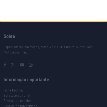
Sobre
Especialistas em Motos, MotoGP, MXGP, Enduro, SuperBikes,
Motocross, Trial
Informação importante
Ficha técnica
Estatuto editorial
Política de cookies
Política de privacidade