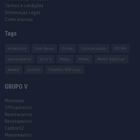
Termos e condições
Informação Legal
Como anunciar
Tags
Adventure
Cafe Racer
China
Customização
EICMA
equipamento
Euro 5
Motas
Motos
Motos Elétricas
Naked
scooter
Scooters Elétricas
GRUPO V
Motomais
Offroad moto
Revistacarros
Revistamotos
Calibre12
Mundonautico