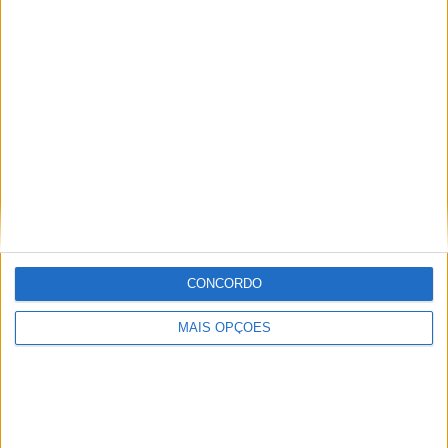
KTM muda oficialmente de nome
15 JANEIRO, 2026
Top 10 – As dez melhores protagonistas da
categoria Moto 125
10 MARÇO, 2023
Câmaras e intercomunicadores em
capacetes e a lei
16 JUNHO, 2026
A fábrica da Lambretta renasce das ruínas
CONCORDO
21 JUNHO, 2026
MAIS OPÇÕES
Sobre