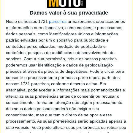
quadrimestre de 2023
POR
REDAÇÃO
30 JANEIRO, 2025
0
Damos valor à sua privacidade
Mercado com 4,8% de crescimento em
Nós e os nossos 1731
parceiros
armazenamos e/ou acedemos
Novembro
a informações num dispositivo, como cookies, e processamos
dados pessoais, como identificadores únicos e informações
POR
REDAÇÃO
10 MARÇO, 2023
0
padrão enviadas por um dispositivo para publicidade e
conteúdos personalizados, medição de publicidade e
BSA será distribuída pela Peugeot na
conteúdos, pesquisa de audiências e desenvolvimento de
Europa
serviços.
Com a sua permissão, nós e os nossos parceiros
POR
REDAÇÃO
10 MARÇO, 2023
0
poderemos usar identificação e dados de geolocalização
precisos através da procura de dispositivos. Poderá clicar para
Mercado sobe 7,8% em Setembro de
consentir o processamento por nossa parte e pela parte dos
2022
nossos 1731 parceiros, conforme descrito acima. Em
POR
REDAÇÃO
30 JANEIRO, 2025
0
alternativa, pode aceder a informações mais pormenorizadas e
alterar as suas preferências antes de consentir ou recusar o
Mercado recupera (+2,7%) no oitavo mês
consentimento.
Tenha em atenção que algum processamento
do ano
dos seus dados pessoais poderá não exigir o seu
POR
REDAÇÃO
30 JANEIRO, 2025
0
consentimento, mas que tem o direito de se opor a esse
processamento. As suas preferências serão aplicadas apenas a
Mercado: Vendas de motos caiem na
este website. Você pode alterar suas preferências ou retirar seu
Alemanha