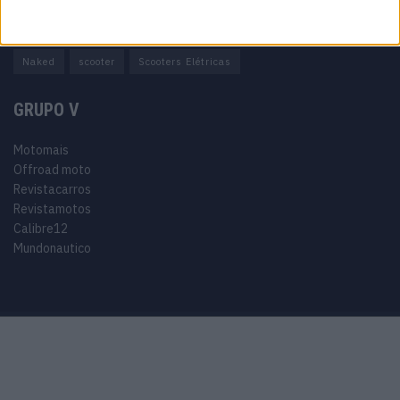
Adventure
Cafe Racer
China
Customização
EICMA
equipamento
Euro 5
Motas
Motos
Motos Elétricas
Naked
scooter
Scooters Elétricas
GRUPO V
Motomais
Offroad moto
Revistacarros
Revistamotos
Calibre12
Mundonautico
Purchase Now
Features
Demo
Support
© 2024 Motomais copyright