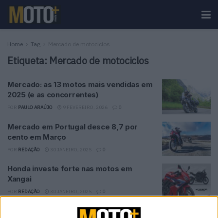
Home
Tag
Mercado de motociclos
Etiqueta:
Mercado de motociclos
Mercado: as 13 motos mais vendidas em
2025 (e as concorrentes)
POR
PAULO ARAÚJO
9 FEVEREIRO, 2026
0
Mercado em Portugal desce 8,7 por
cento em Março
POR
REDAÇÃO
30 JANEIRO, 2025
0
Honda investe forte nas motos em
Xangai
POR
REDAÇÃO
30 JANEIRO, 2025
0
Mercado cresceu 10% no primeiro