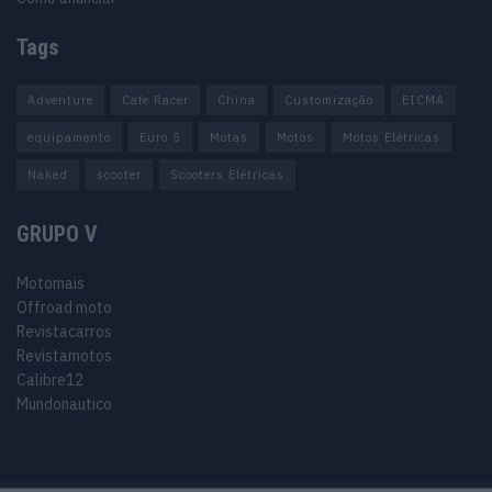
Tags
Adventure
Cafe Racer
China
Customização
EICMA
equipamento
Euro 5
Motas
Motos
Motos Elétricas
Naked
scooter
Scooters Elétricas
GRUPO V
Motomais
Offroad moto
Revistacarros
Revistamotos
Calibre12
Mundonautico