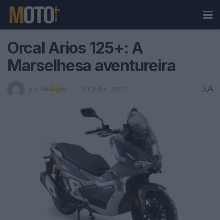
Orcal Arios 125+: A
Marselhesa aventureira
A
por
Redação
11 Julho, 2022
A