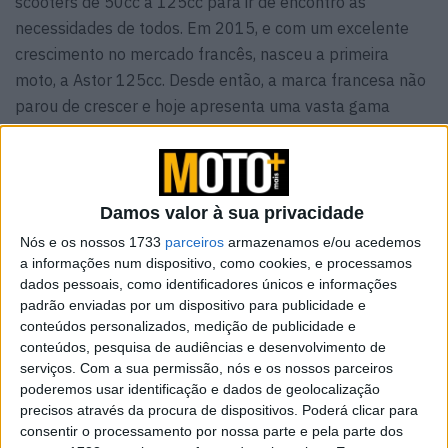
scooters de 50cc a 125cc para ir de encontro às
necessidades de todos. Em 2015, e com um excelente
crescimento no mercado francês, nasceu a primeira
moto, a Astor 125cc. Desde então, a marca francesa não
parou de crescer e hoje apresenta uma vasta gama
desde motos e scooters de 125cc, até mesmo algumas
propostas elétricas.
Damos valor à sua privacidade
Nós e os nossos 1733
parceiros
armazenamos e/ou acedemos
a informações num dispositivo, como cookies, e processamos
dados pessoais, como identificadores únicos e informações
padrão enviadas por um dispositivo para publicidade e
conteúdos personalizados, medição de publicidade e
conteúdos, pesquisa de audiências e desenvolvimento de
serviços.
Com a sua permissão, nós e os nossos parceiros
poderemos usar identificação e dados de geolocalização
precisos através da procura de dispositivos. Poderá clicar para
consentir o processamento por nossa parte e pela parte dos