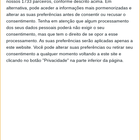
nossos 1733 parceiros, conforme descrito acima. Em
“Foi com vista a partilhar o nosso conhecimento, o nosso
alternativa, pode aceder a informações mais pormenorizadas e
know-how e a nossa visão das “duas rodas” atuais e
alterar as suas preferências antes de consentir ou recusar o
futuras que desenvolvemos, em 2013, a ORCAL , a nossa
consentimento.
Tenha em atenção que algum processamento
marca própria de motos e scooters “
, refere a empresa
dos seus dados pessoais poderá não exigir o seu
consentimento, mas que tem o direito de se opor a esse
marselhesa que hoje tem mais de 300.000 veículos
processamento. As suas preferências serão aplicadas apenas a
vendidos, mais de 500 lojas em França, incluindo uma
este website. Você pode alterar suas preferências ou retirar seu
centena na Europa.
consentimento a qualquer momento voltando a este site e
clicando no botão "Privacidade" na parte inferior da página.
Para este verão, a Orcal revelou uma nova scooter de
125cc, muito bem equipada e que em vez do habitual
estilo neo-retro, propõe desta vez uma scooter com linha
orientadas para um estilo de aventura: a Arios 125+.
Portanto, desde logo um novo modelo que contrasta
radicalmente com o que a Orcal costuma oferecer.
Artigos relacionados
BSA Bantam 350 com nova cor para