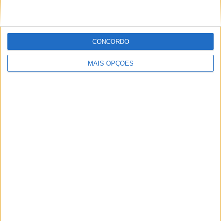
Sobre
CONCORDO
Especialistas em Motos, MotoGP, MXGP, Enduro, SuperBikes,
Motocross, Trial
MAIS OPÇÕES
Informação importante
Ficha técnica
Estatuto editorial
Política de cookies
Política de privacidade
Termos e condições
Informação Legal
Como anunciar