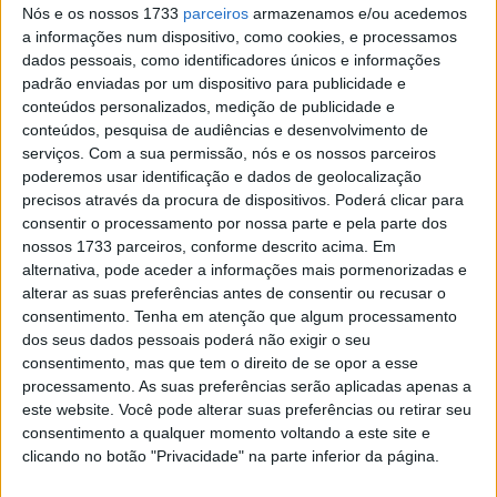
o Wheels & Waves 2023
Nós e os nossos 1733
parceiros
armazenamos e/ou acedemos
a informações num dispositivo, como cookies, e processamos
POR
REDAÇÃO
9 JUNHO, 2023
0
dados pessoais, como identificadores únicos e informações
Honda anuncia o preço da nova XL750
padrão enviadas por um dispositivo para publicidade e
Transalp
conteúdos personalizados, medição de publicidade e
conteúdos, pesquisa de audiências e desenvolvimento de
POR
REDAÇÃO
24 FEVEREIRO, 2023
0
serviços.
Com a sua permissão, nós e os nossos parceiros
Honda revela mais pormenores do
poderemos usar identificação e dados de geolocalização
‘Concept’ Hornet
precisos através da procura de dispositivos. Poderá clicar para
consentir o processamento por nossa parte e pela parte dos
POR
REDAÇÃO
6 JUNHO, 2022
0
nossos 1733 parceiros, conforme descrito acima. Em
Honda e MDS estabelecem parceria para
alternativa, pode aceder a informações mais pormenorizadas e
o mercado português
alterar as suas preferências antes de consentir ou recusar o
consentimento.
Tenha em atenção que algum processamento
POR
REDAÇÃO
10 MARÇO, 2023
0
dos seus dados pessoais poderá não exigir o seu
consentimento, mas que tem o direito de se opor a esse
Honda Portugal – Novo sítio Web e 2
processamento. As suas preferências serão aplicadas apenas a
Novos perfis FB & IG para os fãs da
este website. Você pode alterar suas preferências ou retirar seu
competição
consentimento a qualquer momento voltando a este site e
POR
PEDRO ROCHA
10 MARÇO, 2023
0
clicando no botão "Privacidade" na parte inferior da página.