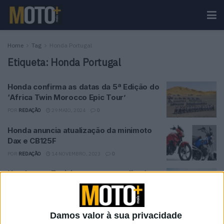
Home
Tag
Honda Portugal
Etiqueta:
Honda Portugal
Honda confirma as datas da 5ª Edição do
‘Africa Twin Morocco Epic Tour’
POR
REDAÇÃO
29 MAIO, 2024
0
Honda anuncia atualização da minimoto
Dax e CB125F
POR
REDAÇÃO
14 NOVEMBRO, 2023
0
Honda com 7 minimotos personalizadas
no Wheels & Waves 2023
POR
REDAÇÃO
30 JANEIRO, 2025
0
Damos valor à sua privacidade
Honda Portugal personaliza DAX125 para