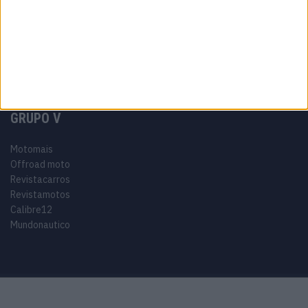
Tags
Adventure
Cafe Racer
China
Customização
EICMA
equipamento
Euro 5
Motas
Motos
Motos Elétricas
Naked
scooter
Scooters Elétricas
GRUPO V
Motomais
Offroad moto
Revistacarros
Revistamotos
Calibre12
Mundonautico
Purchase Now
Features
Demo
Support