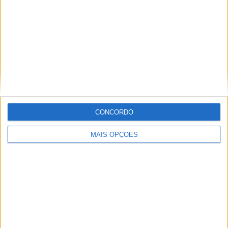
Informação importante
Ficha técnica
Estatuto editorial
Política de cookies
Política de privacidade
Termos e condições
Informação Legal
CONCORDO
Como anunciar
MAIS OPÇÕES
Tags
Adventure
Cafe Racer
China
Customização
EICMA
equipamento
Euro 5
Motas
Motos
Motos Elétricas
Naked
scooter
Scooters Elétricas
GRUPO V