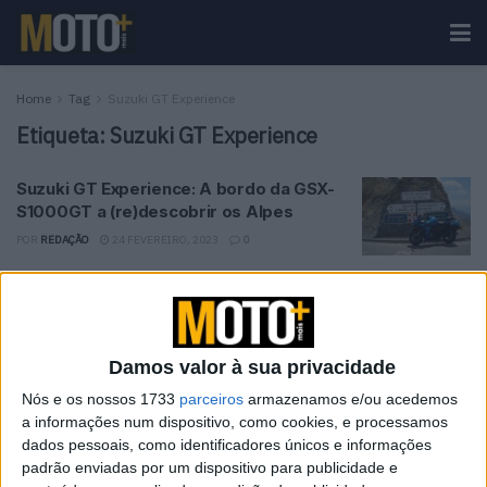
Home
Tag
Suzuki GT Experience
Etiqueta:
Suzuki GT Experience
Suzuki GT Experience: A bordo da GSX-
S1000GT a (re)descobrir os Alpes
POR
REDAÇÃO
24 FEVEREIRO, 2023
0
Tendências
Comentários
Novidades
Damos valor à sua privacidade
KTM muda oficialmente de nome
15 JANEIRO, 2026
Nós e os nossos 1733
parceiros
armazenamos e/ou acedemos
a informações num dispositivo, como cookies, e processamos
dados pessoais, como identificadores únicos e informações
Top 10 – As dez melhores protagonistas da
padrão enviadas por um dispositivo para publicidade e
categoria Moto 125