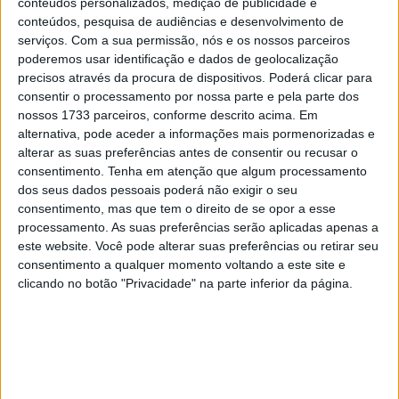
conteúdos personalizados, medição de publicidade e
10 MARÇO, 2023
conteúdos, pesquisa de audiências e desenvolvimento de
serviços.
Com a sua permissão, nós e os nossos parceiros
Câmaras e intercomunicadores em
poderemos usar identificação e dados de geolocalização
capacetes e a lei
precisos através da procura de dispositivos. Poderá clicar para
16 JUNHO, 2026
consentir o processamento por nossa parte e pela parte dos
nossos 1733 parceiros, conforme descrito acima. Em
A fábrica da Lambretta renasce das ruínas
alternativa, pode aceder a informações mais pormenorizadas e
21 JUNHO, 2026
alterar as suas preferências antes de consentir ou recusar o
consentimento.
Tenha em atenção que algum processamento
dos seus dados pessoais poderá não exigir o seu
consentimento, mas que tem o direito de se opor a esse
processamento. As suas preferências serão aplicadas apenas a
este website. Você pode alterar suas preferências ou retirar seu
consentimento a qualquer momento voltando a este site e
Sobre
clicando no botão "Privacidade" na parte inferior da página.
Especialistas em Motos, MotoGP, MXGP, Enduro, SuperBikes,
Motocross, Trial