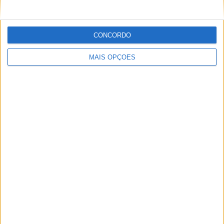
CONCORDO
MAIS OPÇÕES
Ficha técnica
Estatuto editorial
Política de cookies
Política de privacidade
Termos e condições
Informação Legal
Como anunciar