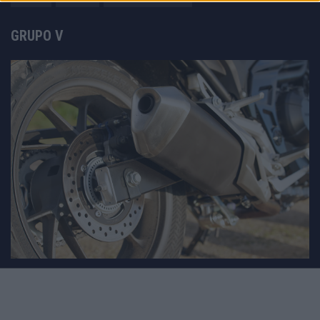
GRUPO V
Motomais
Offroad moto
Revistacarros