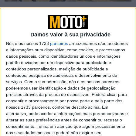
Tendências
Comentários
Novidades
KTM muda oficialmente de nome
Damos valor à sua privacidade
15 JANEIRO, 2026
Nós e os nossos 1733
parceiros
armazenamos e/ou acedemos
a informações num dispositivo, como cookies, e processamos
Top 10 – As dez melhores protagonistas da
dados pessoais, como identificadores únicos e informações
categoria Moto 125
padrão enviadas por um dispositivo para publicidade e
10 MARÇO, 2023
conteúdos personalizados, medição de publicidade e
conteúdos, pesquisa de audiências e desenvolvimento de
Câmaras e intercomunicadores em
serviços.
Com a sua permissão, nós e os nossos parceiros
capacetes e a lei
poderemos usar identificação e dados de geolocalização
precisos através da procura de dispositivos. Poderá clicar para
16 JUNHO, 2026
consentir o processamento por nossa parte e pela parte dos
A fábrica da Lambretta renasce das ruínas
nossos 1733 parceiros, conforme descrito acima. Em
alternativa, pode aceder a informações mais pormenorizadas e
21 JUNHO, 2026
alterar as suas preferências antes de consentir ou recusar o
consentimento.
Tenha em atenção que algum processamento
dos seus dados pessoais poderá não exigir o seu