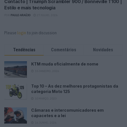
Contacto | Triumph Scrambler 900 / Bonneville T100 |
Estilo e mais tecnologia
POR
PAULO ARAÚJO
27 JULHO, 2026
Please
login
to join discussion
Tendências
Comentários
Novidades
KTM muda oficialmente de nome
15 JANEIRO, 2026
Top 10 – As dez melhores protagonistas da
categoria Moto 125
10 MARÇO, 2023
Câmaras e intercomunicadores em
capacetes e a lei
16 JUNHO, 2026