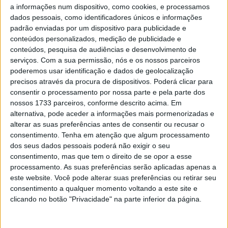
com um desempenho impressionante em termos de
a informações num dispositivo, como cookies, e processamos
efectividade pura e dura, com respeito não só ao seu
dados pessoais, como identificadores únicos e informações
motor como à sua fantástica ciclística e, ao mesmo
padrão enviadas por um dispositivo para publicidade e
conteúdos personalizados, medição de publicidade e
tempo, sendo capaz de agradar em temas como o
conteúdos, pesquisa de audiências e desenvolvimento de
conforto e a suavidade a rodar, graças ao tacto refinado
serviços.
Com a sua permissão, nós e os nossos parceiros
de todo o conjunto.
poderemos usar identificação e dados de geolocalização
precisos através da procura de dispositivos. Poderá clicar para
Um animal de circuitos e corridas.
consentir o processamento por nossa parte e pela parte dos
nossos 1733 parceiros, conforme descrito acima. Em
A Aprilia Tuono V4 Factory é uma moto desenhada para
alternativa, pode aceder a informações mais pormenorizadas e
podermos desfrutar enormemente em estrada aberta e
alterar as suas preferências antes de consentir ou recusar o
sobretudo em pista. O piloto adapta-se num estalar de
consentimento.
Tenha em atenção que algum processamento
dos seus dados pessoais poderá não exigir o seu
dedos à sua ergonomia, tanto seja alto como baixo, já
consentimento, mas que tem o direito de se opor a esse
que o seu assento, firme e ergonómico, se adapta pelo
processamento. As suas preferências serão aplicadas apenas a
seu comprimento a qualquer estatura de piloto. E em
este website. Você pode alterar suas preferências ou retirar seu
simultâneo facilita de forma extrema o deslocar do peso
consentimento a qualquer momento voltando a este site e
clicando no botão "Privacidade" na parte inferior da página.
e os movimentos sobre o mesmo.