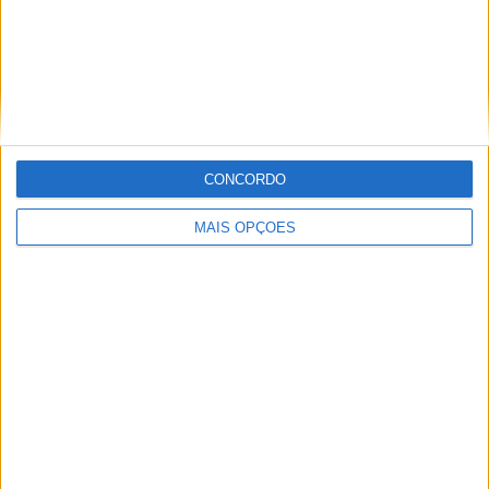
Assim, com estas duas opções possíveis, a Factory e a
Standard, poucas desculpas existem para não rodarmos
numa Tuono, seja nesta versão Factory mais preparada e
onde a perfeição toma forma, seja numa versão mais
civilizada e polivalente para uma utilização mais
estradista.
CONCORDO
Tecnologia e Electrónica de vanguarda
MAIS OPÇÕES