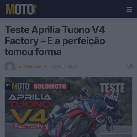
Teste Aprilia Tuono V4
Factory – E a perfeição
tomou forma
A
por
Redação
12 Maio, 2022
A