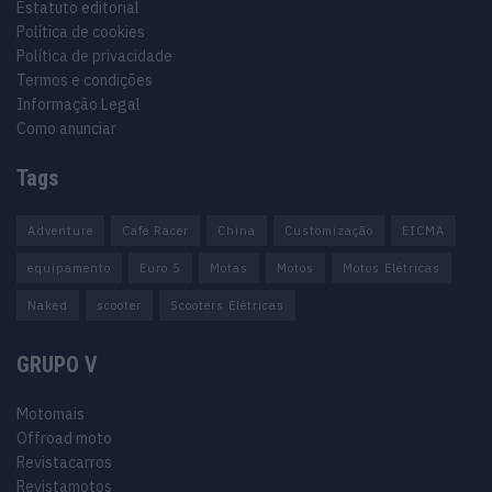
Estatuto editorial
Política de cookies
Política de privacidade
Termos e condições
Informação Legal
Como anunciar
Tags
Adventure
Cafe Racer
China
Customização
EICMA
equipamento
Euro 5
Motas
Motos
Motos Elétricas
Naked
scooter
Scooters Elétricas
GRUPO V
Motomais
Offroad moto
Revistacarros
Revistamotos