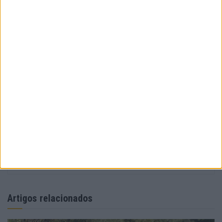
Web:
www.apriliaportugal.pt
Tags:
Aprilia RSV4
Aprilia Tuono V4 2022
Aprilia Tuono V4 Factory
Aprilia Tuono V4 Factory 2022
Tuono CUP 2022
Redação
Artigos relacionados