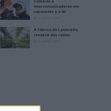
Câmaras e
intercomunicadores em
capacetes e a lei
16 JUNHO, 2026
A fábrica da Lambretta
renasce das ruínas
21 JUNHO, 2026