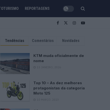
TOTURISMO
REPORTAGENS
Tendências
Comentários
Novidades
KTM muda oficialmente de
nome
15 JANEIRO, 2026
Top 10 – As dez melhores
protagonistas da categoria
Moto 125
10 MARÇO, 2023