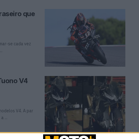
traseiro que
rnar-se cada vez
..
 Tuono V4
modelos V4. A par
 ...