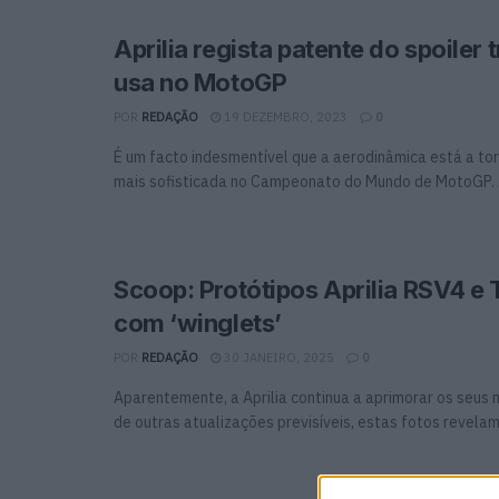
Aprilia regista patente do spoiler 
usa no MotoGP
POR
REDAÇÃO
19 DEZEMBRO, 2023
0
É um facto indesmentível que a aerodinâmica está a to
mais sofisticada no Campeonato do Mundo de MotoGP. .
Scoop: Protótipos Aprilia RSV4 e
com ‘winglets’
POR
REDAÇÃO
30 JANEIRO, 2025
0
Aparentemente, a Aprilia continua a aprimorar os seus 
de outras atualizações previsíveis, estas fotos revelam a