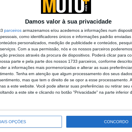
s cores e
ado
Damos valor à sua privacidade
33
parceiros
armazenamos e/ou acedemos a informações num dispositi
ativas ao gosto
essoais, como identificadores únicos e informações padrão enviadas 
conteúdos personalizados, medição de publicidade e conteúdos, pesqui
serviços.
Com a sua permissão, nós e os nossos parceiros poderemos 
ção precisos através da procura de dispositivos. Poderá clicar para co
ossa parte e pela parte dos nossos 1733 parceiros, conforme descrit
eder a informações mais pormenorizadas e alterar as suas preferência
 a
timento.
Tenha em atenção que algum processamento dos seus dados
nsentimento, mas que tem o direito de se opor a esse processamento. A
as a este website. Você pode alterar suas preferências ou retirar seu
tando a este site e clicando no botão "Privacidade" na parte inferior 
ilia Tuono V4
AIS OPÇÕES
CONCORDO