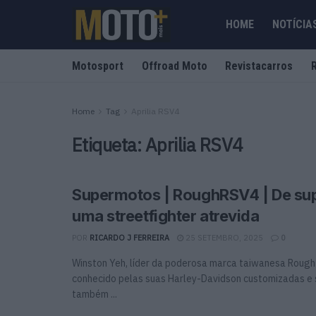
HOME
NOTÍCIA
Motosport
Offroad Moto
Revistacarros
Home
Tag
Aprilia RSV4
Etiqueta:
Aprilia RSV4
Supermotos | RoughRSV4 | De sup
uma streetfighter atrevida
POR
RICARDO J FERREIRA
25 SETEMBRO, 2025
0
Winston Yeh, líder da poderosa marca taiwanesa Rough 
conhecido pelas suas Harley-Davidson customizadas e
também ...