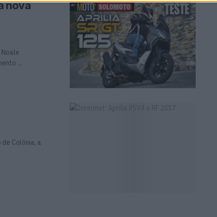
a nova
e Noale
nto ...
 de Colónia, a