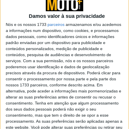
chegar aos 400 km de autonomia com uma única carga.
Mais importante, temos um binário fantástico e um
Damos valor à sua privacidade
chassis absolutamente premium para manter tudo sob
controle. Por alguma razão a Energica fornece todo o
Nós e os nossos 1733
parceiros
armazenamos e/ou acedemos
a informações num dispositivo, como cookies, e processamos
paddock da FIM MotoE.
dados pessoais, como identificadores únicos e informações
padrão enviadas por um dispositivo para publicidade e
Artigos relacionados
conteúdos personalizados, medição de publicidade e
conteúdos, pesquisa de audiências e desenvolvimento de
Novos Polaris apresentados
serviços.
Com a sua permissão, nós e os nossos parceiros
poderemos usar identificação e dados de geolocalização
7 AGOSTO, 2026
precisos através da procura de dispositivos. Poderá clicar para
consentir o processamento por nossa parte e pela parte dos
Amazigh Raid 2027 – a experiência
nossos 1733 parceiros, conforme descrito acima. Em
definitiva em Marrocos
alternativa, pode aceder a informações mais pormenorizadas e
7 AGOSTO, 2026
alterar as suas preferências antes de consentir ou recusar o
consentimento.
Tenha em atenção que algum processamento
dos seus dados pessoais poderá não exigir o seu
consentimento, mas que tem o direito de se opor a esse
processamento. As suas preferências serão aplicadas apenas a
este website. Você pode alterar suas preferências ou retirar seu