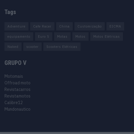
Tags
Adventure
Cafe Racer
China
Customização
EICMA
equipamento
Euro 5
Motas
Motos
Motos Elétricas
Naked
scooter
Scooters Elétricas
GRUPO V
Motomais
Offroad moto
Revistacarros
Revistamotos
Calibre12
Mundonautico