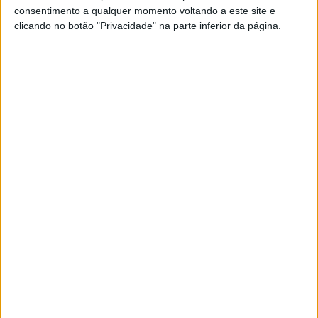
consentimento a qualquer momento voltando a este site e
clicando no botão "Privacidade" na parte inferior da página.
Assim como a LiveWire, a Energica EsseEsse9 é uma
moto fantástica que é elétrica e não precisa de uma
embraiagem. Pode não ser tradicional, mas certamente
não é um compromisso.
Harley-Davidson LiveWire