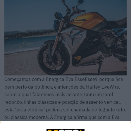
Começamos com a Energica Eva EsseEsse9 porque fica
bem perto da potência e intenções da Harley LiveWire,
sobre a qual falaremos mais adiante. Com um farol
redondo, linhas clássicas e posição de assento vertical,
esta ‘coisa elétrica’ poderia ser chamada de foguete retro
ou clássica moderna. A Energica afirma que com a Eva
EsseEsse9+ e um anadamento suave pode ser possível