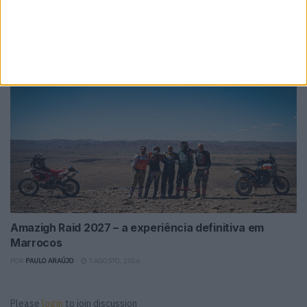
Novos Polaris apresentados
POR
PAULO ARAÚJO
7 AGOSTO, 2026
Amazigh Raid 2027 – a experiência definitiva em
Marrocos
POR
PAULO ARAÚJO
7 AGOSTO, 2026
Please
login
to join discussion