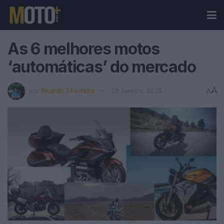
As 6 melhores motos
‘automáticas’ do mercado
A
por
Ricardo J Ferreira
28 Janeiro, 2025
A