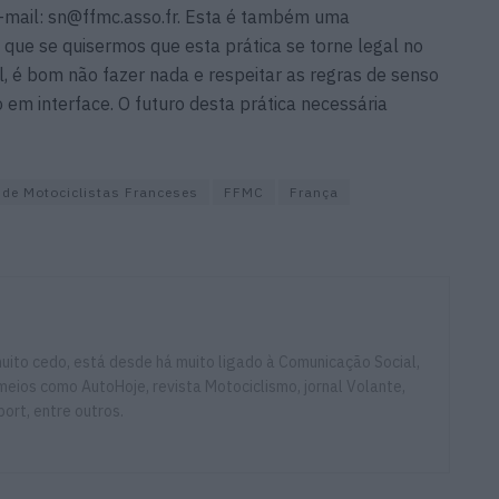
-mail:
sn@ffmc.asso.fr
. Esta é também uma
que se quisermos que esta prática se torne legal no
l, é bom não fazer nada e respeitar as regras de senso
em interface. O futuro desta prática necessária
 de Motociclistas Franceses
FFMC
França
ito cedo, está desde há muito ligado à Comunicação Social,
eios como AutoHoje, revista Motociclismo, jornal Volante,
ort, entre outros.