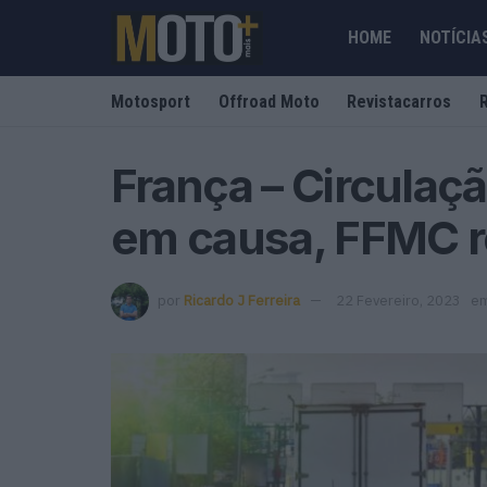
HOME
NOTÍCIA
Motosport
Offroad Moto
Revistacarros
França – Circulaçã
em causa, FFMC r
por
Ricardo J Ferreira
22 Fevereiro, 2023
e