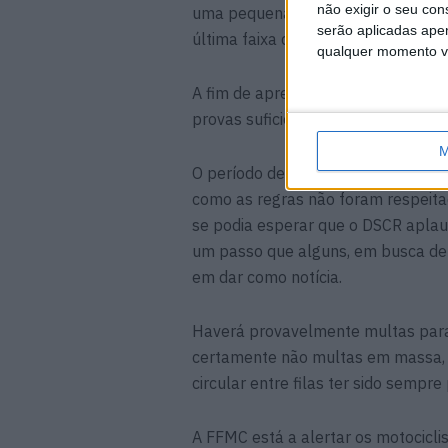
não exigir o seu co
uma pequena diferença de velocida
serão aplicadas apen
última faixa de tráfego, e em certo
qualquer momento vol
A fim de aprender com esta prática
provas suficientes para decidir a fa
M
O período de observação que termi
como as regras não foram respeita
se podia esperar que o DSCR aplaud
um passo que alguns, em busca de 
em dar como notícia.
Haverá provavelmente multas para
certamente não multas em massa, q
circular entre filas ter sido sempre 
A FFMC está a alertar os motocicl