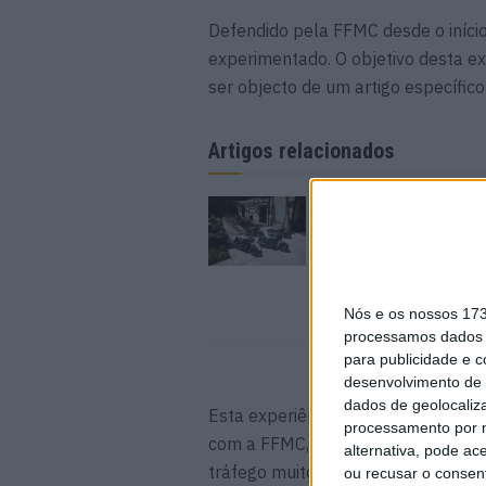
Defendido pela FFMC desde o início,
experimentado. O objetivo desta ex
ser objecto de um artigo específico
Artigos relacionados
Indian Motorcycle e
gama Scout
5 AGOSTO, 2026
Nós e os nossos 17
processamos dados p
para publicidade e 
desenvolvimento de 
dados de geolocaliza
Esta experiência iniciada em 2016, 
processamento por n
com a FFMC, a AFDM e a CNPA. Em p
alternativa, pode ac
tráfego muito congestionado ou m
ou recusar o consen