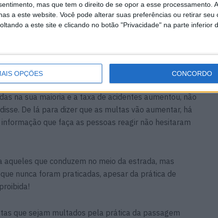
nsentimento, mas que tem o direito de se opor a esse processamento. A
de com os automóveis, apenas entre a penúltima e a
as a este website. Você pode alterar suas preferências ou retirar seu
s eixos bem definidos.
tando a este site e clicando no botão "Privacidade" na parte inferior 
, foi realizado um estudo que conclui que não existem
vor ou contra esta prática.
AIS OPÇÕES
CONCORDO
nou a 31 de Janeiro mostrou melhorias na prática, mas
das na sua maioria e a taxa de acidentes aumentou, não
isse. De lá para dizer que as multas vão aumentar, há
informação que faça as pessoas reagir não hesitaram
 aqueles que conduzem no meio da estrada, mas
ue nunca foram praticadas, apesar da prática de
proibida!
istas que sejam multados pela prática da passagem