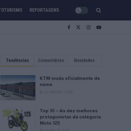
TOTURISMO
REPORTAGENS
Tendências
Comentários
Novidades
KTM muda oficialmente de
nome
15 JANEIRO, 2026
Top 10 – As dez melhores
protagonistas da categoria
Moto 125
10 MARÇO, 2023