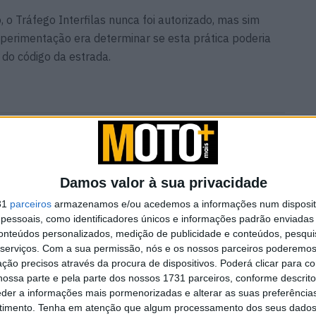
 o Tráfego Interfilas nunca foi autorizado, mas sim
perimentação era determinar se esta prática poderia
 do código da estrada.
ncolhe
Volkswagen com queda de
33% nos lucros: más
notícias para a Ducati
5 AGOSTO, 2026
Damos valor à sua privacidade
31
parceiros
armazenamos e/ou acedemos a informações num dispositi
essoais, como identificadores únicos e informações padrão enviadas 
conteúdos personalizados, medição de publicidade e conteúdos, pesqui
serviços.
Com a sua permissão, nós e os nossos parceiros poderemos 
ção precisos através da procura de dispositivos. Poderá clicar para co
foi sujeita a várias regras, definidas em colaboração
ossa parte e pela parte dos nossos 1731 parceiros, conforme descrit
articular, esta prática só é possível em caso de
eder a informações mais pormenorizadas e alterar as suas preferência
esmo parado, com uma velocidade máxima de 50 km/h,
timento.
Tenha em atenção que algum processamento dos seus dados