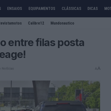
S
ENSAIOS
EQUIPAMENTOS
CLÁSSICAS
DICAS
MO
Revistamotos
Calibre12
Mundonautico
o entre filas posta
eage!
A
m
Notícias
A