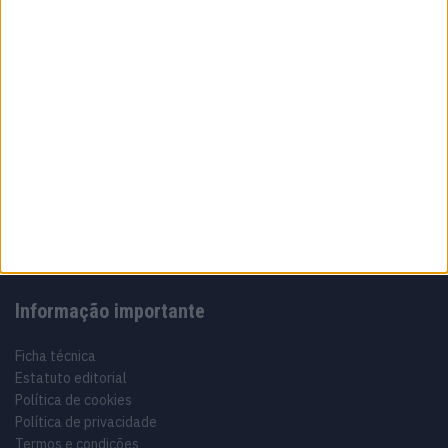
Sobre
Especialistas em Motos, MotoGP, MXGP, Enduro, SuperBikes,
Motocross, Trial
Informação importante
Ficha técnica
Estatuto editorial
Política de cookies
Política de privacidade
Termos e condições