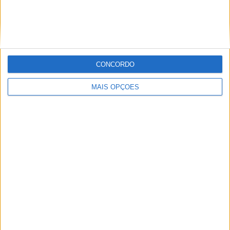
Tags:
Bluetooth
Dispositivo de socorro Honda
Patente Honda
Sistema inteligente de resgaste
Smartphone
CONCORDO
MAIS OPÇÕES
Redação
Artigos relacionados