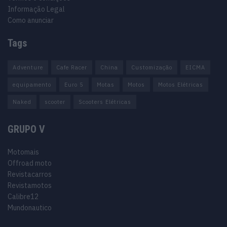
Informação Legal
Como anunciar
Tags
Adventure
Cafe Racer
China
Customização
EICMA
equipamento
Euro 5
Motas
Motos
Motos Elétricas
Naked
scooter
Scooters Elétricas
GRUPO V
Motomais
Offroad moto
Revistacarros
Revistamotos
Calibre12
Mundonautico