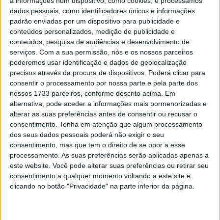
a informações num dispositivo, como cookies, e processamos
gravidade do acidente, determinar se realmente vale a
dados pessoais, como identificadores únicos e informações
padrão enviadas por um dispositivo para publicidade e
pena enviar um pedido de socorro e até gerir a
conteúdos personalizados, medição de publicidade e
intervenção.
conteúdos, pesquisa de audiências e desenvolvimento de
serviços.
Com a sua permissão, nós e os nossos parceiros
poderemos usar identificação e dados de geolocalização
precisos através da procura de dispositivos. Poderá clicar para
consentir o processamento por nossa parte e pela parte dos
nossos 1733 parceiros, conforme descrito acima. Em
alternativa, pode aceder a informações mais pormenorizadas e
alterar as suas preferências antes de consentir ou recusar o
consentimento.
Tenha em atenção que algum processamento
dos seus dados pessoais poderá não exigir o seu
consentimento, mas que tem o direito de se opor a esse
processamento. As suas preferências serão aplicadas apenas a
este website. Você pode alterar suas preferências ou retirar seu
A ideia já foi patenteada, o funcionamento ainda está em
consentimento a qualquer momento voltando a este site e
clicando no botão "Privacidade" na parte inferior da página.
estudo e o aparelho ainda não foi comercializado mas é
composto basicamente por três sensores conectados via
bluetooth a um auricular e a um smartphone. O primeiro