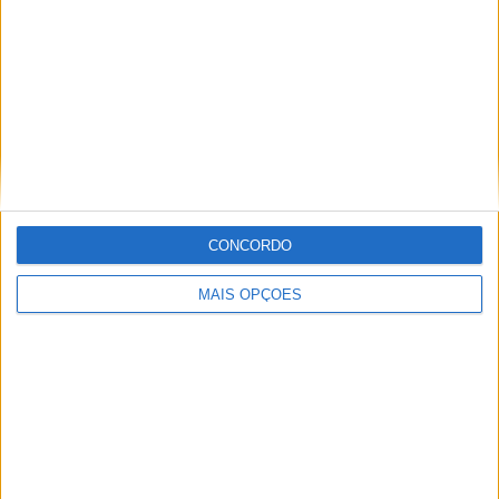
flat-twin que expressa um total de 41 cavalos de
potência e que nem precisa de apresentação,
emparelhado com uma transmissão de quatro marchas
(e marcha-atrás).
CONCORDO
MAIS OPÇÕES
Os preço base do Ural Weekender Special Edition é de
20.629 dólares (17.385,10€ na moeda Europeia) ou
21.079 dólares (17.765,84€) com o suporte “Ural