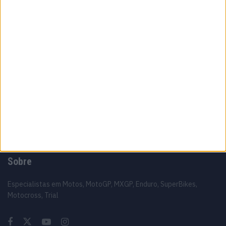
10 MARÇO, 2023
Câmaras e intercomunicadores em
capacetes e a lei
16 JUNHO, 2026
A fábrica da Lambretta renasce das ruínas
21 JUNHO, 2026
Sobre
Especialistas em Motos, MotoGP, MXGP, Enduro, SuperBikes,
Motocross, Trial