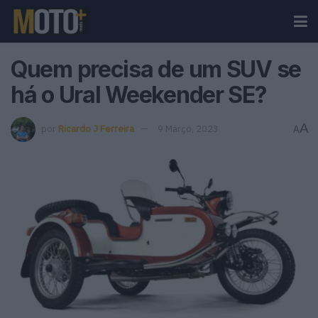
Quem precisa de um SUV se
há o Ural Weekender SE?
A
por
Ricardo J Ferreira
9 Março, 2023
A