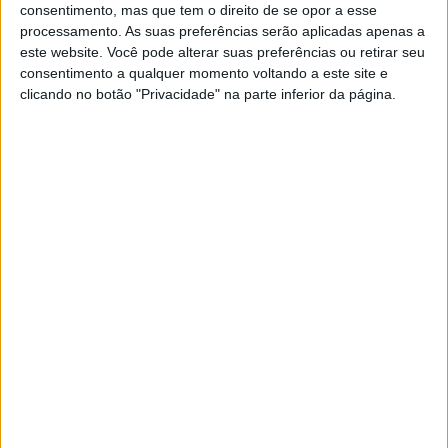
consentimento, mas que tem o direito de se opor a esse
de novo. Agora, para além das duas rodas motrizes (2WD
processamento. As suas preferências serão aplicadas apenas a
Gear Up), a moto Russa com side-car ampliou as coisas,
este website. Você pode alterar suas preferências ou retirar seu
com a adição de uma série de acessórios para tornar esta
consentimento a qualquer momento voltando a este site e
moto ainda mais prática… e mais familiar.
clicando no botão "Privacidade" na parte inferior da página.
Artigos relacionados
A lenda da Vulcan continua em 2027
6 AGOSTO, 2026
Honda reuniu Africa Twin em passeio ao
Norte
6 AGOSTO, 2026