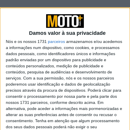
MOTIVO DE CELEBRAÇÃO
Damos valor à sua privacidade
Nós e os nossos 1731
parceiros
armazenamos e/ou acedemos
a informações num dispositivo, como cookies, e processamos
dados pessoais, como identificadores únicos e informações
padrão enviadas por um dispositivo para publicidade e
conteúdos personalizados, medição de publicidade e
conteúdos, pesquisa de audiências e desenvolvimento de
serviços.
Com a sua permissão, nós e os nossos parceiros
poderemos usar identificação e dados de geolocalização
precisos através da procura de dispositivos. Poderá clicar para
Bem… mas chegou a hora de uma celebração porque há
consentir o processamento por nossa parte e pela parte dos
um novo (ish) ou Ural disponível: a edição especial do
nossos 1731 parceiros, conforme descrito acima. Em
Weekender.
alternativa, pode aceder a informações mais pormenorizadas e
alterar as suas preferências antes de consentir ou recusar o
Mas é claro, isto exige uma mexida cerebral. Ou sej, se já
consentimento.
Tenha em atenção que algum processamento
pensava que os Ural já eram versáteis o suficiente, pense
dos seus dados pessoais poderá não exigir o seu