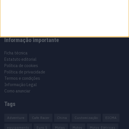
Especialistas em Motos, MotoGP, MXGP, Enduro, SuperBikes,
Motocross, Trial
Informação importante
Ficha técnica
Estatuto editorial
Política de cookies
Política de privacidade
Termos e condições
Informação Legal
Como anunciar
Tags
Adventure
Cafe Racer
China
Customização
EICMA
equipamento
Euro 5
Motas
Motos
Motos Elétricas