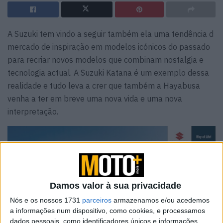
A Suzuki tem vindo a seguir também ela uma tendência d
mercado de inspiração em modelos icónicos do passado
para recriar novos modelos que combinam nostalgia e
tecnologia actual. A Suzuki Katana é um exemplo dessa
realidade e tudo leva a crer que também a Hayabusa
venha a ter em breve uma nova vida e uma nova
interpretação.
Damos valor à sua privacidade
Nós e os nossos 1731
parceiros
armazenamos e/ou acedemos
a informações num dispositivo, como cookies, e processamos
dados pessoais, como identificadores únicos e informações