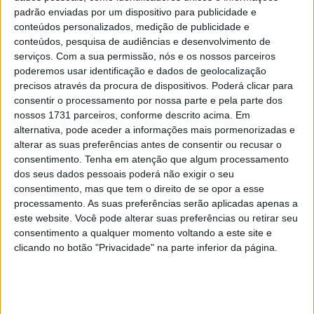
padrão enviadas por um dispositivo para publicidade e
conteúdos personalizados, medição de publicidade e
conteúdos, pesquisa de audiências e desenvolvimento de
serviços.
Com a sua permissão, nós e os nossos parceiros
poderemos usar identificação e dados de geolocalização
precisos através da procura de dispositivos. Poderá clicar para
Num sector especialmente animado que é o das motos
consentir o processamento por nossa parte e pela parte dos
Adventure de média cilindrada assistimos recentemente
nossos 1731 parceiros, conforme descrito acima. Em
à criação de um novo sub-segmento de motos com
alternativa, pode aceder a informações mais pormenorizadas e
maiores prestações offroad e que constituem um elo de
alterar as suas preferências antes de consentir ou recusar o
consentimento.
Tenha em atenção que algum processamento
ligação entre as as motos maxi-enduro e as mais
dos seus dados pessoais poderá não exigir o seu
pesadas Adventure, privilegiando um desempenho fora
consentimento, mas que tem o direito de se opor a esse
de estrada que permita enfrentar qualquer desafio mas
processamento. As suas preferências serão aplicadas apenas a
em simultâneo suficientemente cómodas e potentes
este website. Você pode alterar suas preferências ou retirar seu
consentimento a qualquer momento voltando a este site e
para podermos chegar a qualquer lugar conduzindo as
clicando no botão "Privacidade" na parte inferior da página.
mesmas. É o caso da Ténéré 700 e da mais sofisticada
KTM 790 Adventure.