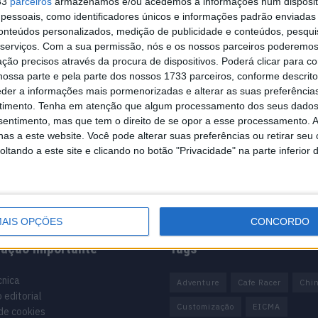
33
parceiros
armazenamos e/ou acedemos a informações num dispositi
essoais, como identificadores únicos e informações padrão enviadas 
conteúdos personalizados, medição de publicidade e conteúdos, pesqui
serviços.
Com a sua permissão, nós e os nossos parceiros poderemos 
ção precisos através da procura de dispositivos. Poderá clicar para co
ossa parte e pela parte dos nossos 1733 parceiros, conforme descrit
eder a informações mais pormenorizadas e alterar as suas preferência
timento.
Tenha em atenção que algum processamento dos seus dados
nsentimento, mas que tem o direito de se opor a esse processamento. A
as a este website. Você pode alterar suas preferências ou retirar seu
tando a este site e clicando no botão "Privacidade" na parte inferior 
AIS OPÇÕES
CONCORDO
mação importante
Tags
cnica
Adventure
Cafe Racer
Chi
 editorial
Customização
EICMA
 de cookies