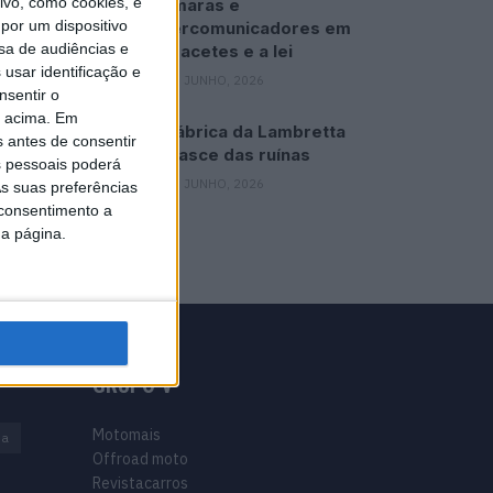
vo, como cookies, e
Câmaras e
por um dispositivo
intercomunicadores em
sa de audiências e
capacetes e a lei
usar identificação e
16 JUNHO, 2026
nsentir o
o acima. Em
A fábrica da Lambretta
s antes de consentir
renasce das ruínas
 pessoais poderá
21 JUNHO, 2026
s suas preferências
 consentimento a
da página.
GRUPO V
Motomais
na
Offroad moto
Revistacarros