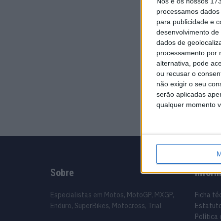
Nós e os nossos 17
processamos dados p
para publicidade e 
desenvolvimento de 
dados de geolocaliza
processamento por n
alternativa, pode ac
ou recusar o consen
não exigir o seu co
serão aplicadas apen
qualquer momento vol
M
Sobre
Infor
Especialistas em Motos, MotoGP, MXGP,
Ficha té
Enduro, SuperBikes, Motocross, Trial
Estatuto
Política