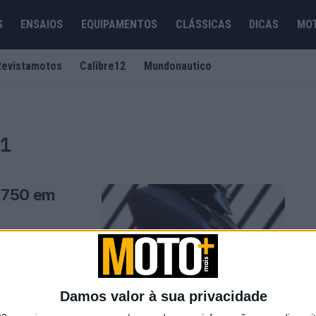
S
ENSAIOS
EQUIPAMENTOS
CLÁSSICAS
DICAS
MO
Revistamotos
Calibre12
Mundonautico
21
 750 em
I-SCOOTER FORZA
 UMA INDICAÇÃO
Damos valor à sua privacidade