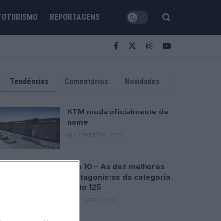
TOTURISMO
REPORTAGENS
Tendências
Comentários
Novidades
KTM muda oficialmente de
nome
15 JANEIRO, 2026
Top 10 – As dez melhores
protagonistas da categoria
Moto 125
10 MARÇO, 2023