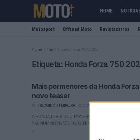
HOME
NOTÍCIA
Motosport
Offroad Moto
Revistacarros
Home
Tag
Honda Forza 750 2021
Etiqueta:
Honda Forza 750 20
Mais pormenores da Honda Forza
novo teaser
POR
RICARDO J FERREIRA
2 OUTUBRO, 2020
0
A HONDA DIVULGOU IMAGENS MAIS CLARAS DA MAX
750 NUM NOVO VÍDEO, O TERCEIRO TEASER ONDE HÁ
...