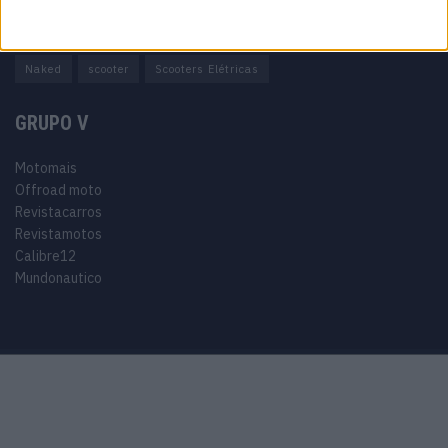
Adventure
Cafe Racer
China
Customização
EICMA
equipamento
Euro 5
Motas
Motos
Motos Elétricas
Naked
scooter
Scooters Elétricas
GRUPO V
Motomais
Offroad moto
Revistacarros
Revistamotos
Calibre12
Mundonautico
Purchase Now
Features
Demo
Support
© 2024 Motomais copyright