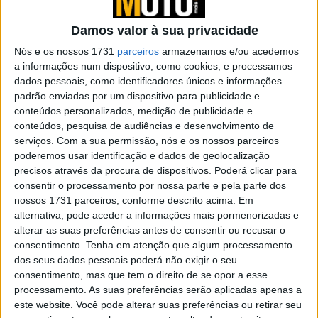
POR
PAULO ARAÚJO
29 MAIO, 2026
0
Damos valor à sua privacidade
Vespa celebra oitenta anos
Nós e os nossos 1731
parceiros
armazenamos e/ou acedemos
a informações num dispositivo, como cookies, e processamos
POR
PAULO ARAÚJO
16 MAIO, 2026
0
dados pessoais, como identificadores únicos e informações
padrão enviadas por um dispositivo para publicidade e
conteúdos personalizados, medição de publicidade e
Vespa atualiza modelos 2026 com novas
conteúdos, pesquisa de audiências e desenvolvimento de
cores
serviços.
Com a sua permissão, nós e os nossos parceiros
POR
PAULO ARAÚJO
20 MARÇO, 2026
0
poderemos usar identificação e dados de geolocalização
precisos através da procura de dispositivos. Poderá clicar para
A Vespa supera-se com a nova 946
consentir o processamento por nossa parte e pela parte dos
Horse
nossos 1731 parceiros, conforme descrito acima. Em
POR
PAULO ARAÚJO
1 FEVEREIRO, 2026
0
alternativa, pode aceder a informações mais pormenorizadas e
alterar as suas preferências antes de consentir ou recusar o
POR
PAULO ARAÚJO
6 JANEIRO, 2026
0
consentimento.
Tenha em atenção que algum processamento
dos seus dados pessoais poderá não exigir o seu
consentimento, mas que tem o direito de se opor a esse
processamento. As suas preferências serão aplicadas apenas a
EICMA – Vespa celebra os 80 anos
este website. Você pode alterar suas preferências ou retirar seu
POR
PAULO ARAÚJO
15 NOVEMBRO, 2025
0