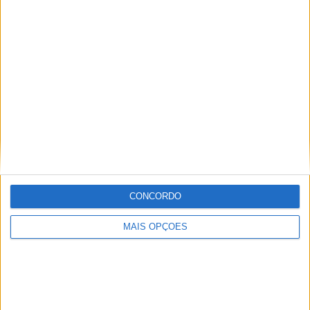
KTM muda oficialmente de nome
15 JANEIRO, 2026
Top 10 – As dez melhores protagonistas da
categoria Moto 125
10 MARÇO, 2023
Câmaras e intercomunicadores em
capacetes e a lei
16 JUNHO, 2026
A fábrica da Lambretta renasce das ruínas
CONCORDO
21 JUNHO, 2026
MAIS OPÇÕES
Sobre