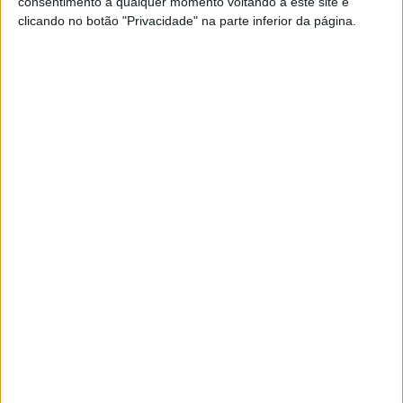
consentimento a qualquer momento voltando a este site e
clicando no botão "Privacidade" na parte inferior da página.
Vespa revela nova linha de roupa
nostálgica
POR
PAULO ARAÚJO
26 OUTUBRO, 2025
0
Piaggio reforça a sua presença na Ásia
POR
PAULO ARAÚJO
17 OUTUBRO, 2025
0
Piaggio oferece 4 anos de garantia nas
scooters na Europa
POR
ANDRÉ SANCHES
26 AGOSTO, 2025
0
1
2
…
4
Tendências
Comentários
Novidades